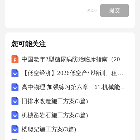
借款10万元，约定一年后归还，乙要求甲提供
提交
0
/150
担保，但甲以合同自由为由拒绝。根据《民法
典》，乙的请求是否合理？()A、合理，合同自
由不能对抗担保要求B、不合理，甲有权拒绝提
您可能关注
供担保C、合理，但需协商担保方式D、不合
中国老年2型糖尿病防治临床指南（2026年版）解读课件
理，但甲可提供反担保答案：A解析：《民法
典》第五百八十五条第二款规定，当事人约定
【低空经济】2026低空产业培训、租赁、投资、服务一体化方案
担保，应当按照约定实现债权。乙要求甲提供
高中物理 加强练习第六章 61.机械能守恒定律(B)
担保属于合理请求，甲不能以合同自由为由拒
旧排水改造施工方案(3篇)
绝。B项错误，合同自由并非绝对；C项需协商
但乙有权要求；D项反担保适用于甲要求乙提供
机械凿岩石施工方案(3篇)
担保的情形。故选A。11．在流感高发季节，疾
楼爬架施工方案(3篇)
控部门建议市民加强个人卫生防护，如勤洗