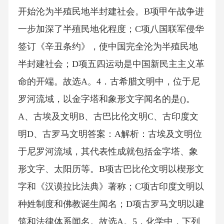
开始沦为半殖民地半封建社会。B项甲午战争进
一步加深了半殖民地化程度；C项八国联军侵华
签订《辛丑条约》，使中国完全沦为半殖民地
半封建社会；D项五四运动是中国新民主主义革
命的开端。故选A。4．古希腊文明中，位于尼
罗河流域，以金字塔和象形文字闻名的是()。
A、古埃及文明B、古巴比伦文明C、古印度文
明D、古罗马文明答案：A解析：古埃及文明位
于尼罗河流域，其代表性成就包括金字塔、象
形文字、太阳历等。B项古巴比伦文明以楔形文
字和《汉谟拉比法典》著称；C项古印度文明以
种姓制度和佛教诞生闻名；D项古罗马文明以建
筑和法律体系闻名。故选A。5．化学中，下列