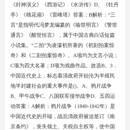
《封神演义》《西游记》《水浒传》D、《牡丹
亭》《桃花扇》《雷峰塔》答案：B解析：“三
言”是指明代冯梦龙编纂的《喻世明言》《警世
通言》《醒世恒言》，属于中国古典白话短篇
小说集。“二拍”为凌濛初所著的《初刻拍案惊
奇》和《二刻拍案惊奇》。A项均为文言小说；
C项为四大名著；D项为戏曲作品。故选B。3．
中国近代史上，标志着清政府开始沦为半殖民
地半封建社会的重大事件是()。A、鸦片战争
B、甲午战争C、八国联军侵华战争D、五四运
动答案：A解析：鸦片战争（1840-1842年）是
中国近代史的开端，战后清政府被迫签订《南
京条约》，丧失领土、关税自主权等，使中国