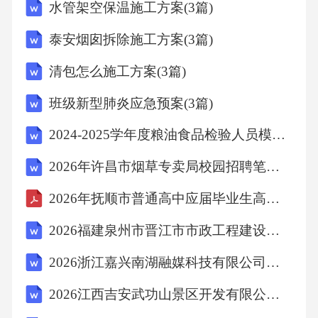
水管架空保温施工方案(3篇)
手、戴口罩，并接种流感疫苗。这些措施属于
泰安烟囱拆除施工方案(3篇)
疾病预防中的哪种策略？()A、控制传染源B、
切断传播途径C、保护易感人群D、清除病原体
清包怎么施工方案(3篇)
答案：B解析：疾病预防策略包括控制传染源、
班级新型肺炎应急预案(3篇)
切断传播途径、保护易感人群。题干中，勤洗
2024-2025学年度粮油食品检验人员模拟题库及参考答案详解【模拟题】
手、戴口罩旨在减少病毒传播机会，属于切断
传播途径。A项控制传染源指隔离患者或消灭病
2026年许昌市烟草专卖局校园招聘笔试模拟试题及答案解析
原体；C项保护易感人群指接种疫苗；D项清除
2026年抚顺市普通高中应届毕业生高考模拟考试化学试题+答案
病原体指环境消毒，均与题干措施不符。故选
2026福建泉州市晋江市市政工程建设有限公司权属公司招聘项目制工作人员总及综合名次笔试历年参考题库附带答案详解
B。12．市场经济中，供求关系通过价格机制调
2026浙江嘉兴南湖融媒科技有限公司招聘1人笔试历年参考题库附带答案详解
节资源配置，当商品供给超过需求时，通常会
发生什么现象？()A、价格上升B、价格下降C、
2026江西吉安武功山景区开发有限公司招聘劳务派遣人员考试安排笔试历年参考题库附带答案详解
生产扩大D、成本增加答案：B解析：市场经济