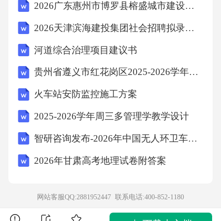
2026广东惠州市博罗县榕盛城市建设投资有限公司下属全资子公司招聘笔试及笔试历年参考题库附带答案详解
中，供求关系影响价格。当供给超过需求，商
2026天津滨海建投集团社会招聘拟录用人员笔试历年参考题库附带答案详解
品积压，卖家为促销会降低价格。A项价格上升
发生在供不应求时；C项生产扩大会导致供给增
河道综合治理项目建议书
加；D项成本增加与供求关系无直接联系。故选
贵州省遵义市红花岗区2025-2026学年四下数学期末检测试题含解析
B。13．根据《民法典》规定，自然人年满多少
火车站安防监控施工方案
周岁可以完全民事行为能力？()A、16周岁B、1
2025-2026学年周三多管理学教学设计
8周岁C、20周岁D、22周岁答案：B解析：《民
法典》第十八条规定，自然人年满18周岁为完
智研咨询发布-2026年中国无人环卫车行业市场运行态势及发展趋势预测报告
全民事行为能力人，可以独立实施民事法律行
2026年甘肃高考地理试卷附答案
为。16周岁以自己劳动收入为主要生活来源
的，视为完全民事行为能力人。故选B。14．近
网站客服QQ:2881952447 联系电话:
400-852-1180
年来，5G、人工智能等技术快速发展，这些高