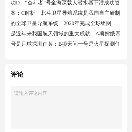
功D、“奋斗者”号全海深载人潜水器下潜成功答
案：C解析：北斗卫星导航系统是我国自主研制
的全球卫星导航系统，2020年完成全球组网，
是近年来我国航天领域的重大成就。A项嫦娥四
号是月球探测任务；B项天问一号是火星探测任
务；D项“奋斗者”号是深海探测任务。故选C。
9．广东省地理上以“一山一水一城”著称，“一
评论
山”指的是()。A、南岭山脉B、武夷山脉C、丹
霞山D、五指山答案：C解析：广东省“一山一水
一城”分别指丹霞山、西江和广州。丹霞山是世
界自然遗产地，以红色砂岩地貌闻名。A项南岭
山脉是广东与邻省的界山；B项武夷山脉位于福
建；D项五指山位于海南。故选C。10．甲向乙