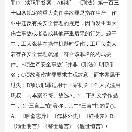
罪D、渎职罪答案：A解析：《刑法》第一百三
十四条规定的重大责任事故罪是指在生产、作
业中违反有关安全管理的规定，因而发生重大
伤亡事故或者造成其他严重后果的行为。题干
中，工人张某在操作机器时受伤，工厂负责人
若存在安全管理疏漏，符合该罪名的构成要
件。B项生产安全事故罪并非《刑法》明确罪
名；C项故意伤害罪要求主观故意，而本案属于
过失；D项渎职罪适用于国家机关工作人员滥用
职权，与本案不符。故选A。2．下列文学作品
中，以“三言二拍”著称，其中“三言”指的是()。
A、《聊斋志异》《儒林外史》《红楼梦》B、
《喻世明言》《警世通言》《醒世恒言》C、