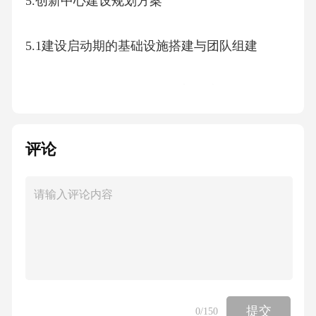
5.创新中心建设规划方案
5.1建设启动期的基础设施搭建与团队组建
5.2平台运营期与企业生态的初步磨合
5.3深化发展期的产业协同与规模扩张
评论
5.4成熟输出期的品牌树立与标准引领
6.创新中心建设规划方案
6.1经济效益与产业贡献的量化分析
提交
0
/150
6.2技术创新与成果转化的突破成效