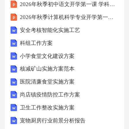
2026年秋季初中语文开学第一课 学科学术规范教案
2026年秋季计算机科学专业开学第一课 专业证书与资格认证教学设计
8.1风险评估与动态管控体系
安全考核智能化实施工艺
8.2政策保障与资金支持机制
科组工作方案
8.3预期效果与战略价值展望
小学食堂文化建设方案
核减矿山实施方案范本
9.创新中心建设规划方案
医院清廉食堂实施方案
9.1建设启动期与规划设计
尚店镇疫情防控工作方案
卫生工作整改实施方案
9.2基础设施建设与设备采购
宠物厨房行业前景分析报告
9.3试运行与正式运营