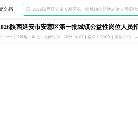
费文档

2026陕西延安市安塞区第一批城镇公益性岗位人员
1***
IP属地：河北
上传时间：2026-04-07
格式：DOCX
页数：28
大