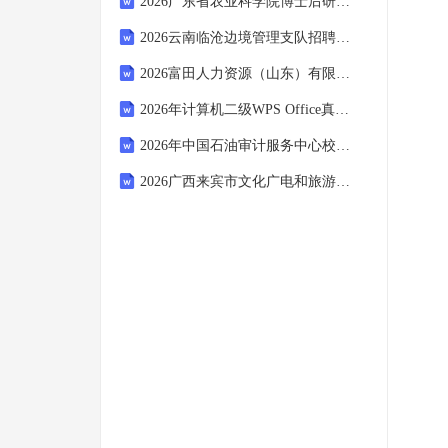
2026广东省农业科学院博士后研究人员招收103人考试参考试题及答案解析
2026云南临沧边境管理支队招聘边境地区专职辅警考试参考试题及答案解析
2026富田人力资源（山东）有限公司招聘政务服务辅助岗讲解人员1人笔试备考试题及答案解析
2026年计算机二级WPS Office真题冲刺卷含解析
2026年中国石油审计服务中心校园招聘考试参考试题及答案解析
2026广西来宾市文化广电和旅游局招聘公益性岗位工作人员1人考试参考试题及答案解析