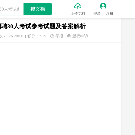


搜文档
上传文档
登录
注册
招聘30人考试参考试题及答案解析
小：26.29KB
积分：7.19
举报
版权申诉

