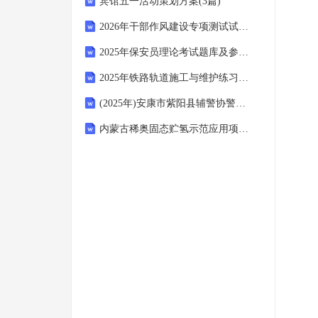
宾馆五一活动策划方案(3篇)
2026年干部作风建设专项测试试题及答案
2025年保安员理论考试题库及参考答案
2025年铁路轨道施工与维护练习题库+答案
(2025年)安康市紫阳县辅警协警笔试笔试真题（附答案）
内蒙古稀奥固态贮氢示范应用项目环境影响报告表