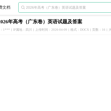
费文档

2026年高考（广东卷）英语试题及答案
1***
IP属地：四川
上传时间：2026-04-09
格式：DOCX
页数：16
大