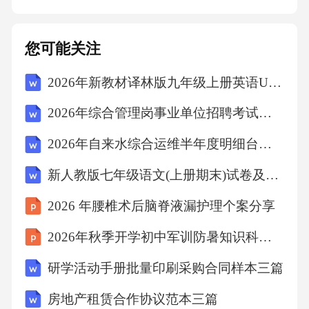
应及时进行审查。对于符合复核条件的，应在
[X]个工作日内决定是否受理，并通知信访人。
您可能关注
3.复核工作由学校领导或指定的专门小组负责，
2026年新教材译林版九年级上册英语Unit 5 Music speaks单元知识清单
复核人员应认真审查信访事项的办理过程和相
关证据材料，充分听取信访人的意见和申辩，
2026年综合管理岗事业单位招聘考试笔试试题（含答案）
形成复核意见。4.复核意见为最终处理意见，应
2026年自来水综合运维半年度明细台账内勤招聘考试笔试试题（含答案）
在受理复核申请之日起[X]个工作日内反馈给信
新人教版七年级语文(上册期末)试卷及答案(真题)
访人。复核意见应明确维持、变更或撤销原复
查意见，并说明理由。五、信访监督与责任追
2026 年腰椎术后脑脊液漏护理个案分享
究（一）监督检查1.学校应建立健全信访工作监
2026年秋季开学初中军训防暑知识科普班会
督检查机制，定期对资助信访工作进行检查和
研学活动手册批量印刷采购合同样本三篇
评估，确保信访工作制度的有效执行。2.监督检
房地产租赁合作协议范本三篇
查内容包括信访受理、办理、复查、复核等各