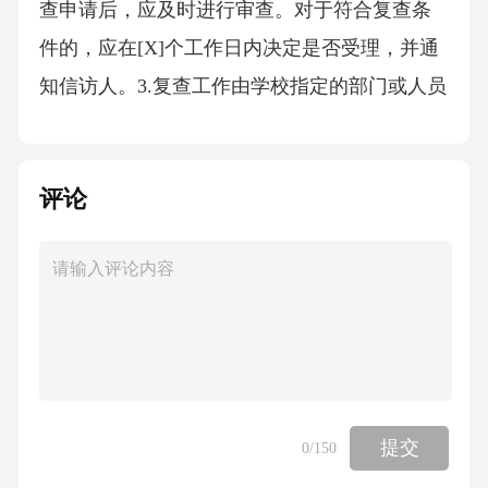
查申请后，应及时进行审查。对于符合复查条
件的，应在[X]个工作日内决定是否受理，并通
知信访人。3.复查工作由学校指定的部门或人员
负责，复查人员应与原办理人员分开。复查过
程中，应重新对信访事项进行调查核实，充分
评论
听取信访人的意见和申辩，形成复查意见。4.复
查意见应在受理复查申请之日起[X]个工作日内
反馈给信访人。复查意见应明确维持、变更或
撤销原处理意见，并说明理由。（二）复核1.信
访人对复查意见仍不服的，可以自收到复查意
见之日起[X]个工作日内，向学校提出复核申
请。复核申请应明确提出复核的理由和诉求，
提交
0
/150
并提供相关证据材料。2.学校收到复核申请后，