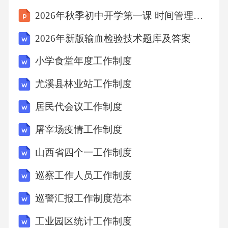
个环节的工作情况，重点检查信访事项的处理
2026年秋季初中开学第一课 时间管理与高效学习课件
是否及时、公正，处理结果是否符合法律法规
2026年新版输血检验技术题库及答案
和政策要求，信访人的满意度等。3.对监督检查
小学食堂年度工作制度
中发现的问题，应及时督促整改，对违反信访
工作制度的行为，应严肃追究责任。（二）责
尤溪县林业站工作制度
任追究1.对在资助信访工作中存在敷衍塞责、推
居民代会议工作制度
诿扯皮、弄虚作假等行为的部门或人员，视情
屠宰场疫情工作制度
节轻重，给予批评教育、责令改正、通报批评
山西省四个一工作制度
等处理。2.对因工作失误或不当处理导致信访事
项激化，造成不良影响的部门或
巡察工作人员工作制度
巡警汇报工作制度范本
工业园区统计工作制度