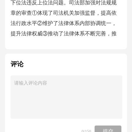
下位法违反上位法问题。司法部加强对法规规
章的审查①体现了司法机关加强监督，提高依
法行政水平②维护了法律体系内部协调统一，
提升法律权威③推动了法律体系不断完善，推
进法治国家建设④完善了我国法律实施机制，
增强社会公平正义9.2025年8月，李某从甲汽车
评论
销售服务公司购买家用汽车一辆。双方约定“保
证汽车为新车，保证汽车的外观没有损坏”,后两
人签订购买合同，该公司将车辆交付给李某
后，李某支付购车款及相关费用。但一年后，
李某发现所购车辆的前挡风玻璃在调货前因受
损已被更换。在本案中①甲公司主观上是否存
在恶意，不影响定责②甲公司构成违约，需承
提交
0
/150