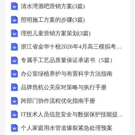
清水湾酒吧营销方案(3篇)
精神，是因为①意识具有反作用，决定了城市
建设和社会发展的方向②意识具有能动创造
照明施工方案的步骤(3篇)
性，冬奥精神能涵养城市文明新风思想政治试
理想儿童营销方案策划(3篇)
题第4页(共10页)人大常委会第十七次会议审议
浙江省金华十校2026年4月高三模拟考试政治+答案
通过了《中华人民共和国突发公共卫生事件面
规范，为公共卫生安全筑牢法治屏障。该法A.
专属手工艺品质量保证承诺书（5篇）
社会意识能够正确地预见社会发展的方向和趋
办公室绿植养护与布置科学方法指南
势B.生产关系适应生产力发展状况时会推动社
品牌危机公关应对策略与执行手册
会的发展C.守护公共卫生安全是人类社会存在
跨部门协作流程优化指南手册
和发展的基础D.上层建筑适应经济基础状况
时，会促进经济基础的巩固和完善我们的启示
IT技术人员信息安全与数据保护技能提升指导书
是①要积极学习西方的文化成果和哲学智慧②
个人家庭用水管道爆裂紧急处理预案
加强文化的交流有利于维护文化多样性③在文