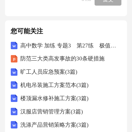
担赔偿损失等责任③未经仲裁，李某不得直接
向法院提出诉讼④双方约定为要约邀请，不具
备法律约束力10.向某是某平台的时尚博主，穿
您可能关注
搭图片和视频受到不少粉丝喜爱和关注，其肖
高中数学 加练 专题3 第27练 极值点偏移(一)
像具有一定的商业价值。某贸易公司在其注册
经营的某网络店铺的商品销向某诉至法院。向
防范三大类高发事故的30条硬措施
某向法院提出的合理诉求有①贸易公司停止侵
旷工人员应急预案(3篇)
权行为，删除侵权链接②贸易公司采取补救措
机电吊装施工方案范本(3篇)
施，双倍赔偿违约金③签订广告代言合同，并
返还销售所获利润④赔偿损失及合理维权费
楼顶漏水修补施工方案(3篇)
用，并赔礼道歉11.近年来，张家口市弘扬北京
汉服店营销管理方案(3篇)
冬奥精神，涵养城市文明新风，从场馆利用到
洗涤产品营销策略方案(3篇)
文奥之城处处绽放文明之花。之所以弘扬冬奥