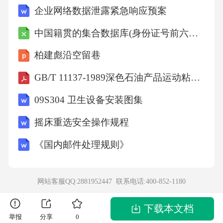
企业网络数据泄露紧急响应预案
化交流中必须坚持以学习借鉴为主14.2025年10
月17日，2026届河南省高校毕业生金秋校园招
中国籍贯的集合数据库(身份证号前六位籍贯对照表)
聘月启动仪式在促进2026届高校毕业生顺利就
柏建彪沿空留巷
业。各高校推动高校毕业生就业的思路反映了
GB/T 11137-1989深色石油产品运动粘度测定法(逆流法)和动力粘度计算法
科学思维思想政治试题第5页(共10页)从以上四
09S304 卫生设备安装图集
个判断中选取三个，依次作为大前提、小前
提、结论，下列选项中符合三段论推理规则的
摇床重选安全操作规程
是A.②—④—③B.④—①—③D.①—②二、非
《国内邮件处理规则》
选择题：本题共4小题，共55分。16.阅读材料，
完成下列要求。(11分)从问题出发，积极采取措
网站客服QQ:2881952447 联系电话:
400-852-1180
施，扎实推进突出问题整治，推动基层治理整
体向好，为推进美丽和谐乡村建设交出了满意
下载本文档
举报
分享
0