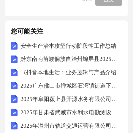
您可能关注
安全生产治本攻坚行动阶段性工作总结
黔东南南苗族侗族自治州锦屏县2025年数学三年级下学期期中考试模拟试题含答案解析
《抖音本地生活：业务逻辑与产品介绍》考试试卷
2025广东佛山市禅城区石湾镇街道下属公有企业人员招聘3人笔试历年常考点试题专练附带答案详解
2025年阜阳颍上县开源水务有限公司公开招聘劳务派遣工作人员12名笔试历年难易错考点试卷带答案解析
2025年甘肃省武威市水利水电勘测设计院有限公司招聘12人笔试历年难易错考点试卷带答案解析
2025年滁州市轨道交通运营有限公司第二批次社会招聘4人笔试历年典型考点题库附带答案详解