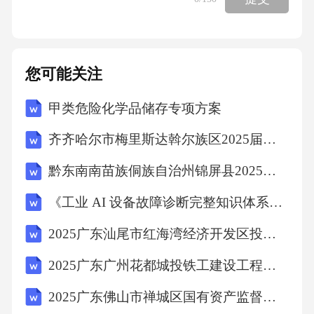
您可能关注
甲类危险化学品储存专项方案
齐齐哈尔市梅里斯达斡尔族区2025届数学三年级下学期期末达标测试试题含答案
黔东南南苗族侗族自治州锦屏县2025年数学三年级第二学期期中考试模拟试题（含解析）
《工业 AI 设备故障诊断完整知识体系》考试题
2025广东汕尾市红海湾经济开发区投资控股有限公司招聘会计岗位拟聘用人员笔试历年常考点试题专练附带答案详解
2025广东广州花都城投铁工建设工程有限公司招聘广州花都诚锐建设有限公司和广州花都城兴建设有限公司人员笔试及笔试历年难易错考点试卷带答案解析
2025广东佛山市禅城区国有资产监督管理局下属企业招聘1人笔试历年难易错考点试卷带答案解析2套