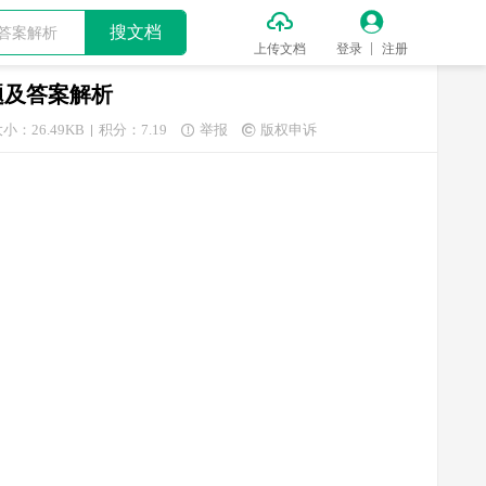


搜文档
上传文档
登录
注册
题及答案解析
小：26.49KB
积分：7.19
举报
版权申诉

