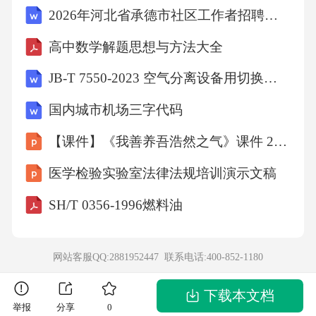
2026年河北省承德市社区工作者招聘笔试参考题库及答案解析
不应当，因学校未尽到管理责任C、部分应当，
因学生有过错D、不应当，因展品有防护措施答
高中数学解题思想与方法大全
案：C解析：家长应当承担部分赔偿责任。学生
JB-T 7550-2023 空气分离设备用切换蝶阀
作为限制民事行为能力人，其行为造成损失，
国内城市机场三字代码
监护人需承担相应责任；但学校未尽到管理责
【课件】《我善养吾浩然之气》课件 2022-2023学年人教版高中语文选修《先秦诸子选读》
任也需承担部分责任，故赔偿应为按比例分
担。展品是否有防护措施不影响赔偿责任。故
医学检验实验室法律法规培训演示文稿
选C。10．某公司在产品包装上标注“纯天然无
SH/T 0356-1996燃料油
激素”，但实际上产品中含有激素成分。消费者
购买该产品后起诉该公司，法院可能判决该公
网站客服QQ:2881952447 联系电话:
400-852-1180
司承担哪些责任？()A、停止侵权、赔礼道歉
B、停止侵权、赔偿损失C、停止侵权、消除影
下载本文档
举报
分享
0