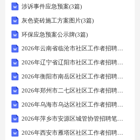
涉诉事件应急预案(3篇)
面评论，该企业得知后要求张某删除评论并公
开道歉。张某是否必须删除评论并道歉？()A、
灰色瓷砖施工方案图片(3篇)
必须，因企业名誉受损B、不必，因言论受保护
环保应急预案公示牌(3篇)
C、视情况而定，若言论失实则需承担责任D、
2026年云南省临沧市社区工作者招聘考试备考题库及答案解析
必须，因网络言论需审查答案：C解析：张某是
否需要删除评论并道歉取决于言论是否失实。
2026年辽宁省辽阳市社区工作者招聘考试参考题库及答案解析
若言论失实并损害企业名誉，张某可能需要承
2026年衡阳市南岳区社区工作者招聘考试参考试题及答案解析
担责任；若言论属实，则受言论自由保护，无
2026年郑州市二七区社区工作者招聘考试参考试题及答案解析
需删除或道歉。网络言论并非完全不受审查，
2026年乌海市乌达区社区工作者招聘考试备考试题及答案解析
但需基于事实。故选C。9．某中学组织学生参
观科技馆，期间一名学生不慎将展品损坏。学
2026年萍乡市安源区城管协管招聘笔试备考题库及答案解析
校要求该学生家长赔偿，家长是否应当承担赔
2026年西安市雁塔区社区工作者招聘考试模拟试题及答案解析
偿责任？()A、应当，因学生行为造成损失B、