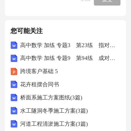
物馆的责任。故选B。7．某作家创作了一部小
说，其中涉及多位真实历史人物的故事。出版
商在未经相关历史人物后人许可的情况下出版
您可能关注
了该小说。历史人物后人可以主张哪些权利？()
高中数学 加练 专题3 第23练 指对同构
A、著作权、名誉权B、隐私权、财产权C、名
誉权、财产权D、著作权、隐私权答案：C解
高中数学 加练 专题9 第94练 成对数据的统计分析
析：历史人物后人可以主张名誉权和财产权。
跨境客户基础 5
名誉权是指历史人物的人格尊严不受侵犯，出
花卉租摆合同书
版商未经许可使用其故事可能损害名誉；财产
权是指历史人物后人有权获得相关权益，出版
桥面系施工方案图纸(3篇)
商未支付报酬侵犯了财产权。著作权和隐私权
水工隧洞冬季施工方案(3篇)
与该案例关系不大。故选C。8．张某在社交媒
河道工程清淤施工方案(3篇)
体上发布了一条关于某企业产品质量问题的负