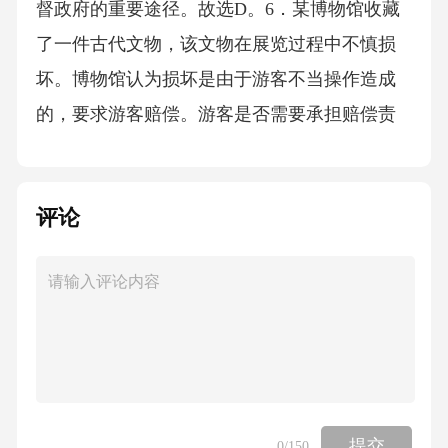
督政府的重要途径。故选D。6．某博物馆收藏
了一件古代文物，该文物在展览过程中不慎损
坏。博物馆认为损坏是由于游客不当操作造成
的，要求游客赔偿。游客是否需要承担赔偿责
任？()A、需要，因游客有义务爱护文物B、不
需要，因博物馆有妥善保管责任C、需要，因游
评论
客故意损坏D、不需要，因不可抗力导致损坏答
案：B解析：博物馆作为文物收藏和展示机构，
负有妥善保管文物的责任。若损坏是由于游客
不当操作且博物馆已尽到警示义务，游客可能
需要承担部分责任；但如果博物馆存在保管不
善的情况，游客则无需承担责任。题干未提及
游客故意损坏或不可抗力因素，故优先考虑博
提交
0
/150