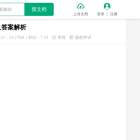


搜文档
上传文档
登录
注册
及答案解析
小：24.27KB
积分：7.19
举报
版权申诉

