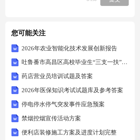
瘠，有机质含量低。D项错误，黄土高原的地貌
特征主要受风力侵蚀影响，而非冰川侵蚀。故
选A。7．根据《行政处罚法》相关规定，行政
您可能关注
机关作出行政处罚决定前，应当告知当事人()。
2026年农业智能化技术发展创新报告
A、行政处罚的种类和依据B、当事人的权利和
义务C、听证的权利和程序D、以上都是答案：
吐鲁番市高昌区高校毕业生“三支一扶”计划考试真题2025
D解析：根据《行政处罚法》第四十四条，行政
药店营业员培训试题及答案
机关作出行政处罚决定前，应当告知当事人作
2026年医保知识考试试题库及参考答案
出行政处罚决定的事实、理由及依据，并告知
当事人依法享有的权利，包括陈述权、申辩
停电停水停气突发事件应急预案
权、申请听证等。A、B、C三项均为告知内
禁烟控烟宣传活动方案
容，故选D。8．近年来，我国在超级杂交水稻
便利店装修施工方案及进度计划完整
领域取得的重大科技成就，其重要意义在于()。