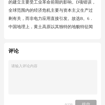
的建立主要受工业革命前期的影响。D项错误，
全球范围内的经济危机主要与资本主义生产过
剩有关，而非电力应用直接引发。故选B。6．
中国地理上，黄土高原以其独特的地貌特征闻
名，以下关于黄土高原的表述正确的是()。A、
黄土高原的形成主要由于风力沉积作用B、黄土
评论
高原地区植被茂密，水土流失严重C、黄土高原
的土壤富含有机质，适合农业发展D、黄土高原
的地貌特征主要受冰川侵蚀影响答案：A解析：
黄土高原的形成主要由于风力沉积作用，风力
将中亚地区的黄土吹送到中国北方，经过长期
堆积形成。B项错误，黄土高原地区植被稀疏，
水土流失严重。C项错误，黄土高原的土壤贫
提交
0
/150