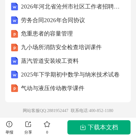
2026年河北省沧州市社区工作者招聘考试模拟试题及答案解析
泊，被誉为“千湖之省”D、气候类型以温带季风
气候为主答案：A解析：湖南省地理特征显著，
劳务合同2026年合同协议
山地和丘陵占总面积的70%以上，属于典型的山
危重患者的容量管理
地丘陵省份。B项错误，长江干流穿境而过，但
九小场所消防安全检查培训课件
长度约为600公里。C项错误，“千湖之省”是湖
蒸汽管道安装竣工资料
北省的称号。D项错误，湖南省气候类型以亚热
带季风气候为主。故选A。10．甲与乙签订了一
2025年下学期初中数学与纳米技术试卷
份买卖合同，约定乙向甲交付一批货物，甲在
气动与液压传动教学课件
收到货物后支付货款。后乙因故无法按时交付
货物，甲有权要求乙()。A、继续履行合同并承
网站客服QQ:2881952447 联系电话:
400-852-1180
担违约责任B、退还已支付货款并赔偿损失C、
解除合同并要求乙承担缔约过失责任D、变更合
下载本文档
举报
分享
0