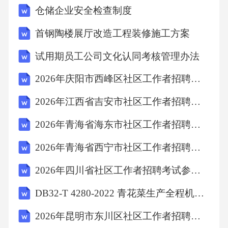
仓储企业安全检查制度
A、显著提高了我国粮食单产水平B、解决了全
球粮食短缺问题C、推动了农业机械化技术的突
首钢陶楼展厅改造工程装修施工方案
破D、使我国成为世界最大的粮食出口国答案：
试用期员工公司文化认同考核管理办法
A解析：我国在超级杂交水稻领域取得的重大科
2026年庆阳市西峰区社区工作者招聘笔试参考题库及答案解析
技成就，显著提高了粮食单产水平，为保障国
家粮食安全做出了重要贡献。B项错误，超级杂
2026年江西省吉安市社区工作者招聘考试参考题库及答案解析
交水稻虽能提高产量，但未解决全球粮食短缺
2026年青海省海东市社区工作者招聘考试备考题库及答案解析
问题。C项错误，超级杂交水稻属于生物技术领
2026年青海省西宁市社区工作者招聘考试备考试题及答案解析
域，与农业机械化技术突破无关。D项错误，我
2026年四川省社区工作者招聘考试参考题库及答案解析
国并非世界最大的粮食出口国。故选A。9．湖
南省地处长江中游，其地理特征包括()。A、山
DB32-T 4280-2022 青花菜生产全程机械化技术规程规程
地和丘陵占总面积的70%以上B、长江干流穿境
2026年昆明市东川区社区工作者招聘考试参考试题及答案解析
而过，长度超过1000公里C、境内拥有众多湖