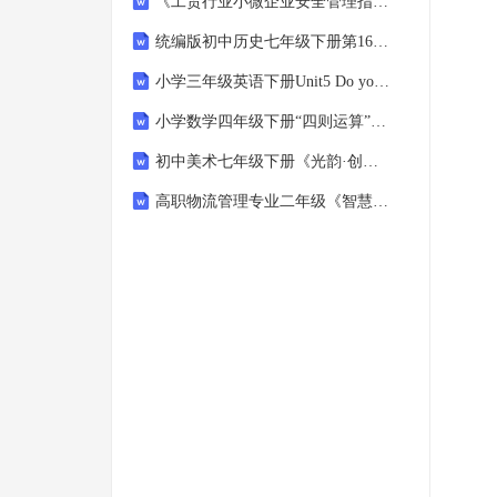
《工贸行业小微企业安全管理指南》建材（耐火材料）
统编版初中历史七年级下册第16课《明朝的对外关系》高效课堂教案
小学三年级英语下册Unit5 Do you like pears Part A Let's talk Think and say 教学设计
小学数学四年级下册“四则运算”单元整体拓展性教学设计
初中美术七年级下册《光韵·创变：环保灯饰设计与制作》单元教学设计
高职物流管理专业二年级《智慧物流背景下的货物运输风险识别与防控》教学设计