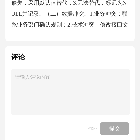
缺失：采用默认值替代；3.无法替代：标记为N
ULL并记录。（二）数据冲突。1.业务冲突：联
系业务部门确认规则；2.技术冲突：修改接口文
档或数据格式；3.冲突记录：写入问题跟踪系
统。（三）工具故障。1.备用方案：切换至离线
评论
处理；2.临时措施：手工补录关键数据；3.原因
分析：提交《工具故障报告》。十、附则
（一）更新机制。本指南每年修订一次，重大
变更即时发布补丁版本。（二）培训要求。新
员工需通过《数据准备基础》考核，合格后方
可参与数据准备工作。（三）责任追究。因数
据质量问题导致的测试失败，按《质量事故处
提交
0
/150
理办法》追责。（四）术语解释。1.接口：指应