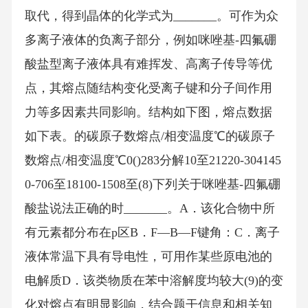
取代，得到晶体的化学式为_______。可作为众
多离子液体的负离子部分，例如咪唑基-四氟硼
酸盐型离子液体具有难挥发、高离子传导等优
点，其熔点随结构变化受离子键和分子间作用
力等多因素共同影响。结构如下图，熔点数据
如下表。的碳原子数熔点/相变温度℃的碳原子
数熔点/相变温度℃0()283分解10至21220-304145
0-706至18100-1508至(8)下列关于咪唑基-四氟硼
酸盐说法正确的时_______。A．该化合物中所
有元素都分布在p区B．F—B—F键角：C．离子
液体常温下具有导电性，可用作某些原电池的
电解质D．该类物质在苯中溶解度均较大(9)的变
化对熔点有明显影响，结合题干信息和相关知