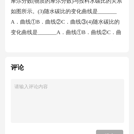
摩尔分数(物质的摩尔分数)与投料水碳比的关系
如图所示。(3)随水碳比的变化曲线是_______
A．曲线①B．曲线②C．曲线③(4)随水碳比的
变化曲线是_______A．曲线①B．曲线②C．曲
线③(5)下列说法不正确的是_______A．升高温
度，反应Ⅰ和反应Ⅱ正、逆反应速率同时增大
B．保持恒定时，反应达到化学平衡状态C．其
评论
他条件保持不变，向上述容器中加入，平衡体
系中的值将减小D．仅压缩上述容器体积，有利
于提高的平衡转化率(6)联合重整技术：也是研
究热点，下列关于该反应的随温度变化判断正
确的是_______。研究发现，甲烷、水蒸气重整
制氢原料气的比较高会使得催化剂易结焦，高