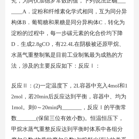
究，为阿伏加德罗常数的值，下列说法正确___
____A．淀粉和纤维素化学式相同，互为同分异
构体B．葡萄糖和果糖是同分异构体C．转化为
淀粉的过程中，每一步碳元素的化合价均下降
D．生成2.8gCO，有22.4L在阴极被还原甲烷、
水蒸气重整制氢是目前工业制氢最为成熟的方
法，涉及的主要反应如下：反应Ⅰ：
反应Ⅱ：(2)一定温度下，2L容器中充入4mol和1
2mol，若20min后反应达到平衡，容器中、均为
1mol。则0～20min内_______，反应Ⅰ的平衡常
数_______(保留三位有效小数)。恒温恒压下，
甲烷水蒸气重整反应达到平衡时体系中各组分