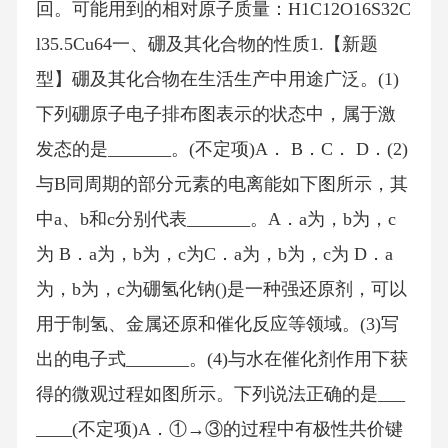
回。可能用到的相对原子质量：H1C12O16S32C
l35.5Cu64一、硼及其化合物的性质1.【新题
型】硼及其化合物在生活生产中用途广泛。(1)
下列硼原子电子排布图表示的状态中，属于激
发态的是_______。(不定项)A． B．C． D．(2)
与B同周期的部分元素的电离能如下图所示，其
中a、b和c分别代表_______。A．a为，b为，c
为 B．a为，b为，c为C．a为，b为，c为 D．a
为，b为，c为硼氢化钠()是一种强还原剂，可以
用于制氢、金属还原和催化反应等领域。(3)写
出的电子式_______。(4)与水在催化剂作用下获
得的微观过程如图所示。下列说法正确的是___
____(不定项)A．①→③的过程中有极性共价键