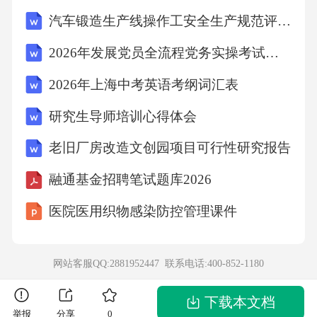
浓氨水，冷却至10℃以下，缓慢加入106%的溶
汽车锻造生产线操作工安全生产规范评优考核试卷含答案
液。Ⅲ.加热至55~65℃恒温约20min，冷却后抽
2026年发展党员全流程党务实操考试试题（附答案）
滤。Ⅳ.将滤饼投入到含有2浓盐酸的25沸水中，
2026年上海中考英语考纲词汇表
趁热过滤，除去活性炭。Ⅴ.向滤液中滴加4浓盐
研究生导师培训心得体会
酸，冷却后析出橙黄色晶体，抽滤后用乙醇洗
涤，干燥。回答下列问题：(1)仪器X的名称是__
老旧厂房改造文创园项目可行性研究报告
_____。(2)步骤Ⅱ中控制温度在10℃以下的方法
融通基金招聘笔试题库2026
为_______。活性炭对该制备反应起催化作用，
医院医用织物感染防控管理课件
若加入量过多，则的产量减少，可能的原因是_
______。(3)实验中先加后加浓氨水的目的是：
①防止生成；②_______。(4)写出制备的化学方
网站客服QQ:2881952447 联系电话:
400-852-1180
程式_______。(5)步骤Ⅴ中浓盐酸的作用是____
下载本文档
___。(6)测定产品的纯度：取0.2000g纯化后的
举报
分享
0