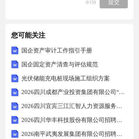
提交
0
/150
温反应时积碳严重，影响了此过程大规模工业
化的应用。某科研小组研究了助剂对催化剂性
能的影响如下表所示。(7)请判断催化剂上助剂
您可能关注
的最佳质量含量为_______。(8)反应体系中过量
能有效缓解积碳带来的催化剂活性下降，原因
国企资产审计工作指引手册
为_______向催化剂中加入适量的颗粒，有利于
国企固定资产清查与评估规范
甲烷制氢。固定水碳比和气体流速，分别向装
光伏储能充电桩现场施工组织方案
有无颗粒和有颗粒的催化剂反应器中通入混合
气体，使气体离开装置前达到化学平衡，随时
2026四川成都产业投资集团有限公司“蓉漂人才荟”城市行校园招聘笔试历年参考题库附带答案详解
间推移，出气口气体成分变化如下。(9)催化剂
2026四川宜宾三江汇智人力资源服务有限公司第六批招聘外派项目人员2人笔试历年参考题库附带答案详解
中无添加颗粒与添加颗粒比较，前的平衡含量
2026四川华丰科技股份有限公司招聘质量工程师岗位测试笔试历年参考题库附带答案详解
下降，其他气体平衡含量升高，可能的原因是_
______。后气体含量发生变化可能的原因是___
2026南平武夷发展集团有限公司招聘应届毕业生笔试笔试历年参考题库附带答案详解