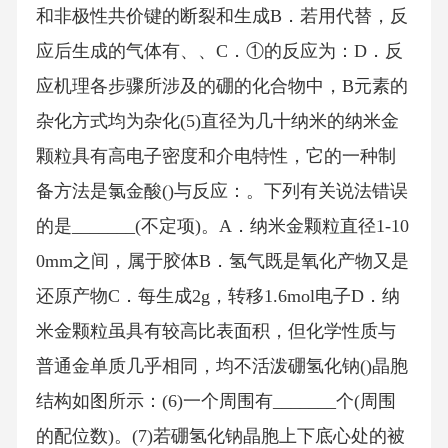
和非极性共价键的断裂和生成B．若用代替，反
应后生成的气体有、、C．①的反应为：D．反
应机理各步骤所涉及的硼的化合物中，B元素的
杂化方式均为杂化(5)直径为几十纳米的纳米金
颗粒具有高电子密度和介电特性，它的一种制
备方法是氯金酸()与反应：。下列有关说法错误
的是_______(不定项)。A．纳米金颗粒直径1-10
0mm之间，属于胶体B．氢气既是氧化产物又是
还原产物C．每生成2g，转移1.6mol电子D．纳
米金颗粒虽具有较高比表面积，但化学性质与
普通金单质几乎相同，均不活泼硼氢化钠()晶胞
结构如图所示：(6)一个周围有_______个(周围
的配位数)。(7)若硼氢化钠晶胞上下底心处的被