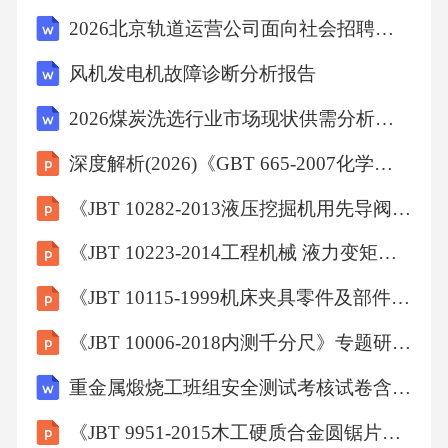
____。(10)实验同时发现，不论是否加入，后的
2026北京轨道运营公司面向社会招聘笔试历年参考题库附带答案详解
平衡含量低于理论平衡值，平衡含量高于理论
风机发电机故障诊断分析报告
平衡值，可能的原因是_______(化学方程式表
2026煤炭洗选行业市场现状供需分析及投资评估规划分析研究报告
示)。(11)可通过电化学还原制备甲醇，电解原
理如图。双极膜由阳离子交换膜和阴离子交换
深度解析(2026)《GBT 665-2007化学试剂 五水合硫酸铜(Ⅱ)(硫酸铜)》
膜构成，在直流电场的作用下，双极膜间解离
《JBT 10282-2013液压挖掘机用先导阀 技术条件》专题研究报告
成和向两极迁移。催化电极上的电极反应式为_
《JBT 10223-2014工程机械 液力变矩器清洁度检测方法及指标》专题研究报告
__________。三、三氯化六氨合钴的制备3．
【经典题型】三氯化六氨合钴(Ⅲ)(，)溶于热
《JBT 10115-1999机床夹具零件及部件 车床用定位轴》专题研究报告
水，微溶于冷水，难溶于乙醇，在农业上可用
《JBT 10006-2018内测千分尺》专题研究报告
于制作缓释微量元素肥料。实验室制备的装置
重金属煅烧工班组安全测试考核试卷含答案
及步骤如下：Ⅰ.将、加入三颈烧瓶中，加入5蒸
《JBT 9951-2015木工硬质合金圆锯片耐用度试验》专题研究报告
馏水，加热溶解后冷却。Ⅱ.加入少量活性炭和7