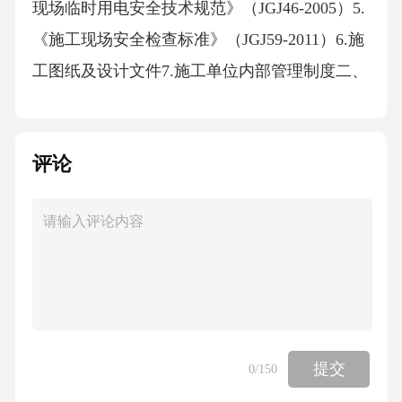
现场临时用电安全技术规范》（JGJ46-2005）5.
《施工现场安全检查标准》（JGJ59-2011）6.施
工图纸及设计文件7.施工单位内部管理制度二、
工程概况1.工程名称：XX装工程2.工程地点：X
X市XX区XX路XX号3.工程规模：XX平方米4.
评论
施工单位：XX建筑工程有限公司5.施工单位项
目负责人：XX6.施工单位安全员：XX三、动火
作业范围及内容1.动火作业范围：施工现场所有
区域，包括但不限于施工现场、临时设施、材
料堆场等。2.动火作业内容：-焊接、切割、气
割、气焊、喷灯等明火作业；-热风枪、热风枪
焊接等高温作业；-热切割、等离子切割等高温
提交
0
/150
作业；-铁艺加工、金属加工等涉及高温的作