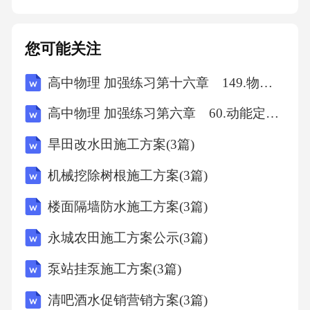
业。四、动火作业时间及地点1.动火作业时间：
根据施工进度计划，具体时间另行通知。2.动火
您可能关注
作业地点：施工现场指定区域，具体地点由施
高中物理 加强练习第十六章 149.物理学史、物理思想与方法
工负责人指定。五、动火作业前的准备工作1.动
火作业前，施工负责人应组织施工人员进行安
高中物理 加强练习第六章 60.动能定理的应用(A)
全教育和培训，确保施工人员了解动火作业的
旱田改水田施工方案(3篇)
安全操作规程。2.动火作业前，施工负责人应检
机械挖除树根施工方案(3篇)
查施工现场的消防设施，确保消防设施完好有
效。3.动火作业前，施工负责人应检查施工现场
楼面隔墙防水施工方案(3篇)
的电气线路，确保电气线路符合安全要求。4.动
永城农田施工方案公示(3篇)
火作业前，施工负责人应检查施工现场的通风
泵站挂泵施工方案(3篇)
情况，确保施工现场通风良好。5.动火作业前，
清吧酒水促销营销方案(3篇)
施工负责人应办理动火作业许可证，并报请相