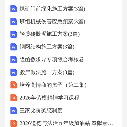
关部门审批。六、动火作业过程中的安全措施1.
煤矿门前绿化施工方案(3篇)
动火作业前，施工负责人应设置动火作业区
班组机械伤害应急预案(3篇)
域，并设立警示标志，禁止无关人员进入。2.动
轻质砖胶泥施工方案(3篇)
火作业过程中，施工负责人应指派专人负责现
场安全监督，确保动火作业安全进行。3.动火作
钢网结构施工方案(3篇)
业过程中，施工负责人应确保施工现场的消防
隐函数求导专项综合考核卷
设施处于良好状态，并配备足够的消防器材。4.
驳岸做法施工方案(3篇)
动火作业过程中，施工负责人应确保施工现场
培养高情商的孩子（第二集）
的电气线路符合安全要求，防止电气火灾的发
生。5.动火作业过程中，施工负责人应确保施工
2026年劳模精神学习课程
现场的通风良好，防止有害气体积聚。七、动
三家比价奖惩制度
火作业后的清理工作1.动火作业结束后，施工负
2026道德与法治五年级加油站 奉献素养强化
责人应组织施工人员进行现场清理，清除残留