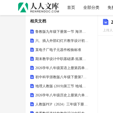
首页
全部分类
免
相关文档
上传人
鲁教版九年级下册第一节 海洋化学资源教案
六、插入外部幻灯片教学设计初中信息技术沪科版八年级下册-沪科版
某电子厂电子元器件检验标准
期末教学设计中职基础课-拓展模块-外研版（2021）-(英语)-52
2026学年八年级英语上册第四单元考点梳理第一次月考含答案及解析
初中科学浙教版八年级下册第7节 元素符号表示的量教案
地理人教版 (2019)第三节 地域文化与城乡景观教案
2026学年八年级历史上册第六单元基础巩固专项训练含答案及解析
人教版PEP（2024）三年级下册（2024）Unit 3 Learning better获奖教学设计及反思