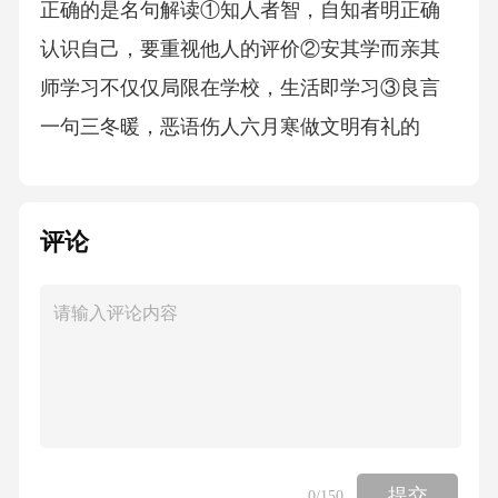
正确的是名句解读①知人者智，自知者明正确
认识自己，要重视他人的评价②安其学而亲其
师学习不仅仅局限在学校，生活即学习③良言
一句三冬暖，恶语伤人六月寒做文明有礼的
人，要态度谦和，用语文明④人而无信，不知
其可也诚信是一个人安身立命之本A.①② B.①
评论
③ C.②④ D.③④16.小产品，大产业。这些“小
产品”①可以满足文化生活需求，服务乡风建设
②能够带动农民增收致富，创造幸福生活③蕴
藏着巨大的发展机遇，助力乡村振兴④解决了
发展不平衡问题，推动社会进步A.①③ B.①④
C.②③ D.②④17.基层立法联系点是人大的民主
民意表达平台和载体。为做好《中华人民共和
提交
0
/150