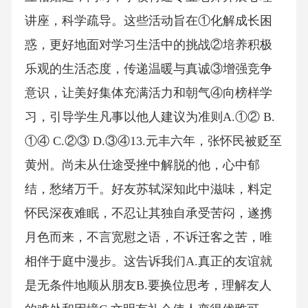
讲座，科学疏导。这些活动旨在①化解成长困
惑，更好地面对学习生活中的挑战②培养积极
乐观的生活态度，传递温暖与真诚③增强竞争
意识，让美好集体充满活力和朝气④向榜样学
习，引导学生凡事以他人建议为准则A.①② B.
①④ C.②③ D.③④13.元丰六年，张怀民被贬至
黄州。尚未从仕途受挫中解脱的他，心中郁
结，愁绪万千。好友苏轼深知此中滋味，料定
怀民深夜难眠，不忍让其独自承受苦闷，遂携
月色而来，不言宽慰之语，不诉迁客之苦，唯
相伴于庭中漫步。这告诉我们A.真正的友谊就
是无条件地顺从朋友B.要换位思考，理解友人