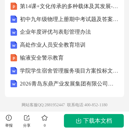
第14课+文化传承的多种载体及其发展-2025-2026学年高二下学期历史统编版选择性必修3
配”离不开中国和智利签署的自由贸易协定，双
方近98%的产品实现零关税，车厘子就是其中之
初中九年级物理上册期中考试题及答案【完整版】
一。“车厘子自由”，对中国消费者意味着唾手可
企业年度评优与表彰管理办法
得的舌尖上的“甜蜜”，对智利人民而言，则是象
高处作业人员安全教育培训
征着发展与增收的“甜蜜”。这表明我国A.扩大高
输液安全警示教育
水平对外开放，促进互利共赢B.以更加开放的
心态积极参与全球规则制定C.坚持绿色低碳，
学院学生宿舍管理服务项目方案投标文件（技术方案）
推动建设持久和平的世界D.以开放包容的心
2026青岛东鼎产业发展集团有限公司招聘笔试备考题库及答案解析
态，学习和借鉴优秀外来文化九年级道德与法
治试卷第4页(共8页)第二部分本部分共5题，共4
网站客服QQ:2881952447 联系电话:
400-852-1180
0分。21.(6分)2025年10月1日起，陪伴几代人出
行的纸质火车票，正式退出历史舞台。网上随
下载本文档
举报
分享
0