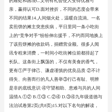
的难处和困境C.文明有礼会使人变得优雅可
亲，赢得认可D.面对挫折，不同的态度会带来
不同的结果14.人间烟火处，温暖自流淌。一名
卖煎饼的摊主突患疾病，平日里同一条小吃街
上的“竞争对手”纷纷伸出援手，不约而同地换上
了该煎饼摊的收款码，捐赠营业额。很多人闻
讯专程来消费，一时间小吃街摊位前都排起了
长队。这条街上飘荡的，不仅有美食的香气，
更有①严于律己、谦虚谨慎的优良品质 ②不计
得失、向善而行的凡人善举③行己有耻、明辨
是非的底线意识 ④守望相助、患难与共的人间
温情A.①② B.①③ C.②④ D.③④九年级道德与
法治试卷第2页(共8页)15.对以下名句的解读，