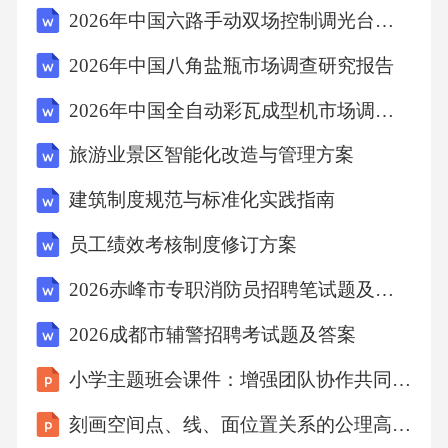
2026年中国六路手动双场控制调光台市场调查研究报告
道，未成年人在网络上接触的信息内容，深刻
影响着人生观、价值观的形成和塑造。营造风
2026年中国八角盐瓶市场调查研究报告
清气正的网络空间需要①权力机关开展对未成
2026年中国全自动彩瓦成型机市场调查研究报告
年人网络保护条例实施情况的检查②行政部门
旅游业景区智能化改造与管理方案
开展预防未成年人沉迷网络的宣传教育③监察
机关加强对短视频内容的审核管理力度④检察
建筑制度规范与标准化实践指南
机关依法审理侵害未成年人网络权益的案件A.
员工绩效考核制度修订方案
①② B.①④ C.②③ D.③④19.历史的声音。不
2026赤峰市专职消防员招聘笔试题及答案
同时期的声音，共同体现了人民军队①英勇无
2026成都市辅警招聘考试题及答案
畏、敢于牺牲的精神②是民族振兴、社会进步
的基石③在科技强军的道路上阔步前行④为了
小学主题班会课件：增强团队协作共同进步
人民的利益挺身而出、冲锋在前A.①③ B.①④
刻画空间点、线、面位置关系的公理高一下学期数学北师大版必修第二册
C.②③ D.②④20.车厘子从“贵族水果”到“年货标