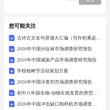
国民族团结进步促进法(草案)》的意见征集工
作，某地基层立法联系点将座谈会开到了彝族
乡的广场上，干部群众围绕民族团结教育、特
您可能关注
色产业发展等畅谈心声。一条条建议被梳理提
古诗古文名句背诵大汇编（写作积累必需）
交，最终有多项被吸收采纳。对此，下列说法
正确的是①彝族群众依托基层群众性自治组织
2026年中国分趾袜市场调查研究报告
参与国家立法②人民政协参与立法协商，有助
2026年中国减振产品市场调查研究报告
于提高立法质量③发挥基层立法联系点作用，
学校植树节活动策划方案
拓宽民意反映渠道④公民积极建言献策，推动
科学立法、民主立法A.①② B.①④ C.②③ D.③
2026年中国冷浆剂市场调查研究报告
④九年级道德与法治试卷第3页(共8页)18.党中
初中八年级生物·动物生殖发育的类型适应与进化探析导学案
央、国务院高度重视未成年人网络保护工作。
2026年中国冲击缺口制样机市场调查研究报告
网络是未成年人获取知识、认识世界的重要渠