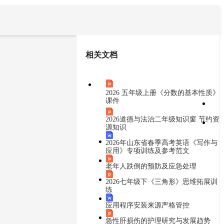




0
分享
下载本文档
相关文档
大小：397.79KB
积分：11.88

举报

版权申诉
2026 五年级上册《分数的基本性质》
课件
重新加载试试~
2026道德与法治二年级知识窗 节约资
源知识
2026年山东省春季高考英语《写作与
应用》专项训练及参考范文
载
老年人跌倒的预防及应急处理
2026七年级下《三角形》思维拓展训
练
应用程序安装来源严格管控
急性肝损伤的护理研究与发展趋势