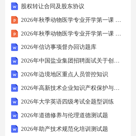
股权转让合同及股东协议
影响，必要时匿名处理；-引用敏感信息需加注
说明；-优先保护受害者隐私，避免二次伤害。
2026年秋季动物医学专业开学第一课 专业素养与核心竞争力
4.大数据对新闻生产的影响：-个性化内容推
2026年秋季动物医学专业开学第一课 学科交叉与创新发展
荐；-数据新闻成为主流形式；-新闻生产效率提
2026年信访事项督办回访题库
升，但可能削弱深度。5.传统媒体转型路径：-
打造融媒体中心；-强化内容生产能力；-探索多
2026年中国盐业集团招聘面试关于创新思维的具体体现与案例包装方法
元化盈利模式。四、论述题1.突发事件报道中的
2026年边境地区重点人员管控知识
舆论引导：-案例：2020年新冠疫情初期，央
2026年高新技术企业知识产权保护与应用实践题目集
视、新华社等权威媒体及时发布信息，澄清谣
2026年大学英语四级考试全题型训练
言，稳定公众情绪。-措施：-依托官方渠道发布
权威信息；-采访专家解读，增强可信度；-避免
2026年道德修养与伦理道德测试题
煽情报道，传递理性声音。2.地方新闻媒体的传
2026年助产技术规范化培训测试题
播力提升：-地域传播策略：-结合地方文化特