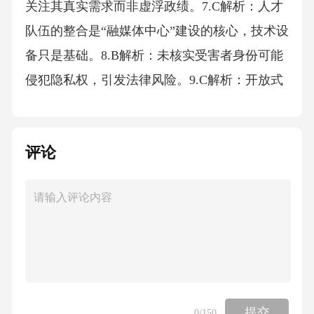
关注其真实需求而非虚浮政绩。7.C解析：人才
队伍的整合是“融媒体中心”建设的核心，技术设
备只是基础。8.B解析：未核实受害者身份可能
侵犯隐私权，引发法律风险。9.C解析：开放式
提问能引导受访者深入表达，获取更多有效信
息。10.B解析：“元宇宙”技术能提供沉浸式新闻
评论
体验，但不会完全取代传统媒体。二、多选题1.
A、B、E解析：突发灾害报道应避免抢发未经
核实信息、过度渲染血腥场面、滥用煽情手
法。2.A、B、D解析：媒体融合应加强数据新
闻、优化移动端体验、注重原创内容，而非减
少传统投入或依赖广告营收。3.A、B、D、E解
析：“知情同意”原则要求采访前征得同意、保护
提交
0
/150