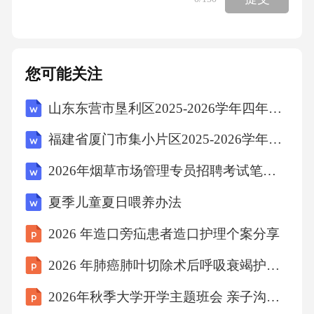
未成年人隐私、使用肖像需授权、公开举报者
身份需谨慎。4.A、B、D解析：短视频能提升传
播速度、扩大受众范围、增强互动性，但可能
您可能关注
弱化深度和权威性。5.A、B解析：避免“悬浮
山东东营市垦利区2025-2026学年四年级下学期期末语文试题（文字版含答案）
式”报道需深入基层、关注农民真实生活，而非
依赖宏大叙事或官方数据。三、简答题1.后真相
福建省厦门市集小片区2025-2026学年四年级上学期期末语文试题（文字版含答案）
时代新闻传播的特点：-信息真假难以辨别，情
2026年烟草市场管理专员招聘考试笔试试题（含答案）
绪和立场影响舆论；-算法推荐加剧信息茧房；-
夏季儿童夏日喂养办法
媒体公信力下降，公众信任碎片化。2.新闻专业
主义在融媒体时代的价值：-核心价值不变，但
2026 年造口旁疝患者造口护理个案分享
需适应新技术环境；-强调事实核查、客观公
2026 年肺癌肺叶切除术后呼吸衰竭护理个案
正、公众服务；-多平台分发需保持专业标准。
2026年秋季大学开学主题班会 亲子沟通的艺术课件
3.平衡舆论监督与隐私保护：-报道前评估隐私