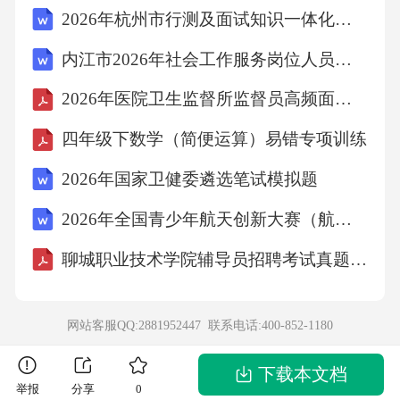
2026年杭州市行测及面试知识一体化备考
色，制作本土化内容；-利用方言、地方符号增
强亲切感；-深入报道乡村振兴、基层治理等议
内江市2026年社会工作服务岗位人员招募考试备考题库及答案详解
题。-影响力提升：-加强与当地政府、企业的合
2026年医院卫生监督所监督员高频面试题包含详细解答
作；-开展公益活动，树立媒体形象。五、实务
四年级下数学（简便运算）易错专项训练
题新闻调查方案：-调查目的：了解居民对风电
2026年国家卫健委遴选笔试模拟题
项目的态度及顾虑，为政府决策提供参考。-方
法：-问卷调查：随机抽取山区居民，调查支
2026年全国青少年航天创新大赛（航天知识问答）经典试题及答案
聊城职业技术学院辅导员招聘考试真题及答案
网站客服QQ:2881952447 联系电话:
400-852-1180
下载本文档
举报
分享
0