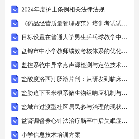
产品和服务，提升养老服务的智能化、精准化
2024年度护士条例相关法律法规
水平，缓解人力短缺压力。（二）大力发展老
《药品经营质量管理规范》培训考试试题(附答案)
年健康服务与促进健康老龄化1.加强老年健康管
目标设置在普通大学男生乒乓球教学中的效能探究：自我效能与单项技术成绩的双重视角
理：普及健康知识，推广健康生活方式，建立
健全老年人健康档案和定期体检制度，实现疾
盘锦市中小学教师绩效考核体系的优化与实践探索
病早预防、早发现、早治疗。2.深化医养结合：
监控系统中异常点声源检测与定位技术的深度剖析与实践
推动医疗卫生资源与养老服务资源深度融合，
盐酸度洛西汀肠溶片剂：从研发到临床应用的多维度剖析
鼓励医疗机构开展养老服务，支持养老机构内
盐胁迫下玉米根系微生物组响应机制与促生功能解析
设医疗机构，为老年人提供连续、整合的健康
养老服务。3.发展长期护理服务：探索建立长期
盐城市过渡型社区居民参与治理的现状剖析与优化策略研究
护理保险制度，培养专业护理人才，发展多样
益肾调督养心针法治疗脑卒中后失眠症的疗效与机制探究
化的长期护理服务模式，保障失能失智老年人
小学信息技术培训方案
的照护需求。（三）积极开发老年人力资源与