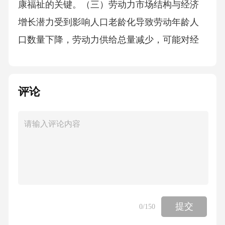
康福祉的关键。（三）劳动力市场结构与经济
增长潜力受到影响人口老龄化导致劳动年龄人
口数量下降，劳动力供给总量减少，可能对经
济增长速度产生一定抑制作用。同时，劳动力
年龄结构老化也可能影响劳动生产率和产业结
评论
构升级。如何通过延迟退休年龄、提高劳动参
与率、加强人力资本投资、推动技术创新等方
式应对劳动力供给变化，是保持经济活力的重
要课题。（四）社会保障体系可持续性面临挑
战养老金和医疗保险作为社会保障的核心组成
部分，在老龄化背景下，面临着支出增加、基
金收支平衡压力加大的风险。如何完善养老保
提交
0
/150
险制度，拓宽筹资渠道，健全基金保值增值机