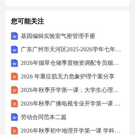
制，以及优化医保支付方式，确保社会保障体
系的长期可持续运行，是政府和社会必须共同
您可能关注
面对的重大问题。四、应对老龄化的策略与路
基因编辑实验室气密管理手册
径探索（一）构建更加完善的养老服务体系1.强
化居家社区养老服务网络：将居家社区养老作
广东广州市天河区2025-2026学年七年级第一学期期末语文试卷（文字版含答案）
为养老服务体系的基础，加大投入，完善设
2026年烟草仓储季度物资调配专员烟草公司招聘考试笔试试题（含答案）
施，丰富服务内容，为老年人提供便捷可及的
2026 年重症肌无力危象护理个案分享
生活照料、康复护理、精神慰藉等服务。2.提升
机构养老服务质量：鼓励社会力量参与养老机
2026年秋季开学第一课：大学生心理健康
构建设与运营，优化床位结构，重点发展护理
2026年秋季广播电视专业开学第一课 校友经验与职业启示课件
型床位，加强对养老机构的监管与评估，提升
劳动合同范本二篇
服务专业化水平。3.推动智慧养老发展：利用互
2026年秋季初中地理开学第一课 学科之美发现教案
联网、大数据、人工智能等技术，开发适老化