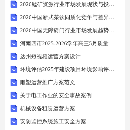
2026锰矿资源行业市场发展现状与投资评估规划分析研究报告
2026中国新式茶饮同质化竞争与差异化突围路径
6.1生态合作构建策略
2026中国无障碍门行业市场发展趋势与前景展望战略研究报告
6.2技术迭代升级路径
河南四市2025-2026学年高三5月质量检测(许济平洛四模)生物试卷
6.3风险管理机制建设
达州短视频运营方案设计
环境评估2025年建设项目环境影响评价方法研究方案
6.4绩效评估体系构建
雕塑运营推广方案范文
七、无人驾驶个人运营方案
关于电工作业的安全事故案例
机械设备租赁运营方案
7.1环境适应性优化策略
安防监控系统施工安全方案
7.2数据闭环构建方法