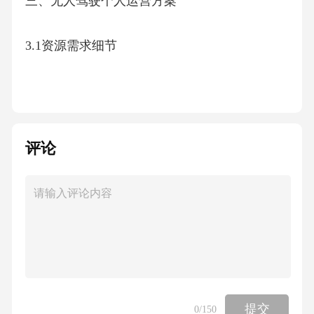
三、无人驾驶个人运营方案
3.1资源需求细节
3.2时间规划阶段性
3.3风险评估动态性
评论
3.4预期效果协同性
四、无人驾驶个人运营方案
4.1实施路径协同性
提交
0
/150
4.2政策监管适应性