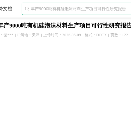
费文档

年产9000吨有机硅泡沫材料生产项目可行性研究报
：世***
IP属地：天津
上传时间：2026-05-09
格式：DOCX
页数：122