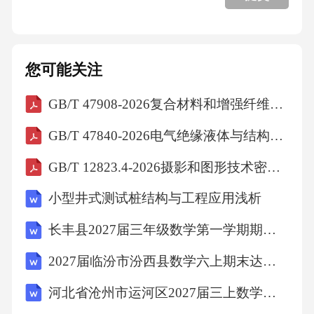
管理风险
您可能关注
外部环境风险
GB/T 47908-2026复合材料和增强纤维碳纤维增强塑料(CFRPs)和金属组件粘接界面耐久性楔型断裂试验表征方法
综合应对策略
GB/T 47840-2026电气绝缘液体与结构材料相容性试验方法
GB/T 12823.4-2026摄影和图形技术密度测量第4部分：反射密度的几何条件
七、资源需求与配置
小型井式测试桩结构与工程应用浅析
人力资源配置
长丰县2027届三年级数学第一学期期末统考模拟试题含解析
2027届临汾市汾西县数学六上期末达标检测试题含解析
技术资源配置
河北省沧州市运河区2027届三上数学期末质量跟踪监视模拟试题含解析
设备资源配置