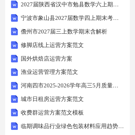
2027届陕西省汉中市勉县数学六上期末监测模拟试题含解析
宁波市象山县2027届数学四上期末考试模拟试题含解析
资金资源配置
儋州市2027届三上数学期末含解析
综合资源管理
修脚店线上运营方案范文
八、时间规划与实施步骤
国外烘焙店运营方案
渔业运营管理方案范文
时间规划
河南四市2025-2026学年高三5月质量检测(许济平洛四模)物理试卷
实施步骤
城市日租房运营方案范文
收费群运营方案范文模板
九、风险评估与应对策略
临期调味品行业绿色包装材料应用趋势分析2025
技术风险