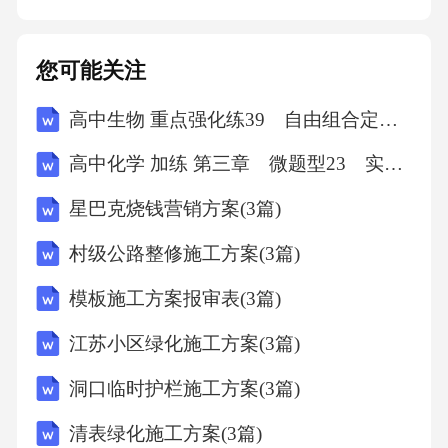
患儿在住院期间生命体征及病情的重大变化时
间点，如体温恢复、呼吸平稳、喂养反应等。
您可能关注
这些关键时间点有助于评估治疗效果和调整护
高中生物 重点强化练39 自由组合定律“特殊比例”的相关题型(二)
理计划。治疗响应分析对患儿对不同治疗方法
的反应进行详细分析，包括药物治疗效果、营
高中化学 加练 第三章 微题型23 实验目的与仪器、试剂选择匹配性分析
养补充后的体格和生理状态变化。通过数据分
星巴克烧钱营销方案(3篇)
析确定最佳治疗方案，优化护理实践。护理评
村级公路整修施工方案(3篇)
估03初步全面评估体格检查对小于胎龄儿进行
全面的体格检查，评估其身高、体重、头围等
模板施工方案报审表(3篇)
生长指标，并记录生命体征，包括心率、呼吸
江苏小区绿化施工方案(3篇)
频率和体温，以监测基本健康状况。Apgar评分
洞口临时护栏施工方案(3篇)
通过Apgar评分系统评估新生儿出生后的生命体
清表绿化施工方案(3篇)
征和反应，包括皮肤颜色、呼吸、四肢运动和