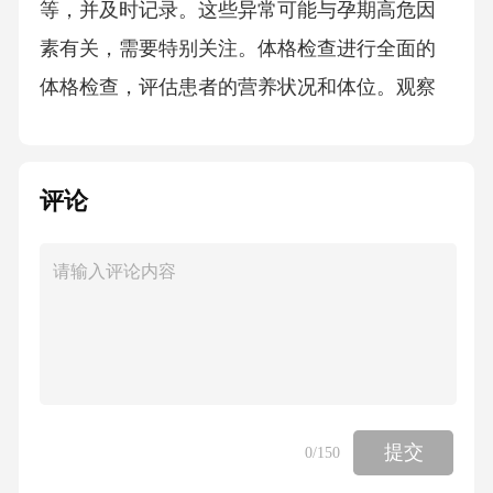
等，并及时记录。这些异常可能与孕期高危因
素有关，需要特别关注。体格检查进行全面的
体格检查，评估患者的营养状况和体位。观察
是否有生长迟缓的迹象、皮肤弹性及皮下脂肪
分布情况，为后续的护理措施提供依据。Apgar
评论
评分对新生儿进行Apgar评分，评估其出生后的
即时健康状况。该评分系统包括呼吸、心率、
反应性、肤色和肌张力五个方面，结果用于指
导初步护理措施。治疗过程记录123干预措施记
录详细记录患儿入院后采取的每一项治疗和护
理措施，包括药物使用、营养支持、物理疗法
等。确保所有干预及时且针对性强，以促进患
提交
0
/150
儿尽快稳定和康复。病程变化关键时间点记录