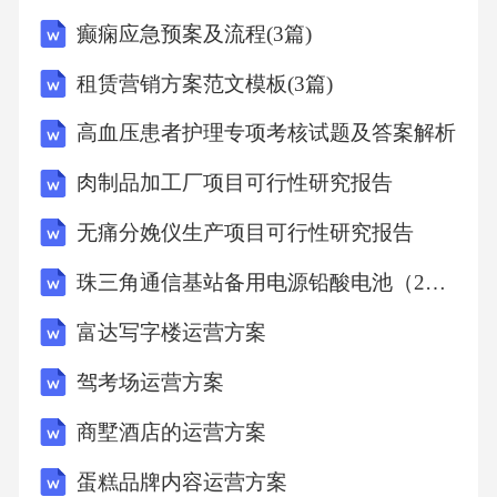
反应刺激，初步判断新生儿的生理状态和适应
癫痫应急预案及流程(3篇)
能力。营养状态评估评估新生儿的营养状况，
租赁营销方案范文模板(3篇)
包括体重增长、皮下脂肪厚度和肌肉张力，确
高血压患者护理专项考核试题及答案解析
保其在住院期间获得足够的营养支持，促进正
常生长发育。家庭支持评估评估照护者的家庭
肉制品加工厂项目可行性研究报告
支持能力，包括经济背景、心理状态和护理知
无痛分娩仪生产项目可行性研究报告
识，以确保为新生儿提供持续有效的家庭护
珠三角通信基站备用电源铅酸电池（2V1000Ah）生产项目可行性研究报告
理，增强其成长潜力。动态监测方法采用动态
富达写字楼运营方案
监测方法，如生长曲线记录和生命体征跟踪工
具，持续监测新生儿的生长发育和健康变化，
驾考场运营方案
及时发现并应对潜在问题。风险因素筛查孕期
商墅酒店的运营方案
高危因素孕妇患有高血压、糖尿病、感染等疾
蛋糕品牌内容运营方案
病，或者有吸烟、饮酒史，都会增加胎儿发育