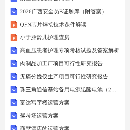
协作职责：信息共享与问题反馈主动参与班组
2026广西安全员B证题库（附答案）
沟通，实时共享工作进度与异常情况，如通过
QFN芯片焊接技术课件解读
晨会/夕会机制反馈设备故障、物料短缺等问
小于胎龄儿护理查房
题，协助班组长快速响应并解决，避免因信息
滞后导致效率损失。
高血压患者护理专项考核试题及答案解析
肉制品加工厂项目可行性研究报告
技能要求：专业能力与持续学习具备岗位所需
无痛分娩仪生产项目可行性研究报告
的专业技能（如设备操作、数据分析），并通
过技能培训、知识共享平台（如班组内部"师带
珠三角通信基站备用电源铅酸电池（2V1000Ah）生产项目可行性研究报告
徒"计划）不断提升，现代班组要求成员每年至
富达写字楼运营方案
少参与40小时专项技能培训。
驾考场运营方案
素养要求：安全意识与团队精神严格遵守安全
商墅酒店的运营方案