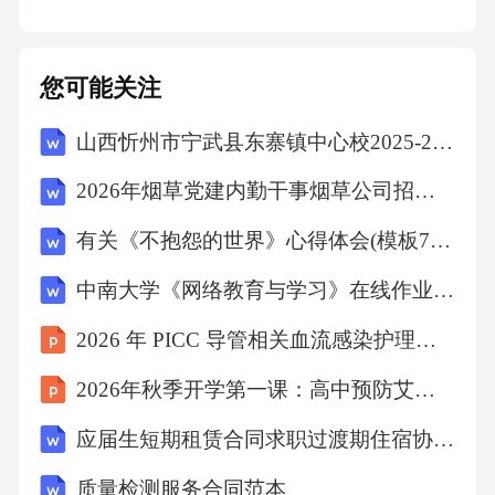
故；推动QC小组活动与质量改进，落实标准化
作业，确保产品/服务质量达标。
您可能关注
上传下达与问题解决作为基层与管理层的桥
山西忻州市宁武县东寨镇中心校2025-2026学年第二学期期末学业诊断四年级语文（文字版含答案）
梁，及时传达上级指令，反馈一线问题；主导
2026年烟草党建内勤干事烟草公司招聘考试笔试试题（含答案）
班组PDCA循环，运用结构化方法（如头脑风
暴）解决生产瓶颈、沟通障碍等实际问题。
有关《不抱怨的世界》心得体会(模板7篇)
中南大学《网络教育与学习》在线作业答案
班组成员的职责与要求核心职责：任务执行与
质量保障严格按照标准化作业流程完成分配任
2026 年 PICC 导管相关血流感染护理个案分享
务，确保生产/服务质量符合企业标准，如制造
2026年秋季开学第一课：高中预防艾滋病教育
业班组需将产品合格率控制在99.5%以上，服务
应届生短期租赁合同求职过渡期住宿协议范本三篇
业班组需达成客户满意度98%的目标。
质量检测服务合同范本