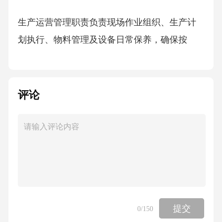
生产运营管理职责负责现场作业组织、生产计
划执行、物料管理及设备日常保养，确保按
质、按量、如期完成生产任务，同时严格控制
生产成本与工艺纪律。
评论
团队建设与成员发展制定团队目标并分解至个
人，通过技能培训、激励机制（如绩效奖励、
晋升机会）提升成员专业能力与工作热情，培
养后备人才，增强团队凝聚力。
安全与质量管理核心责任严格执行安全操作规
程，组织安全培训与隐患排查，预防工伤事
提交
0
/150