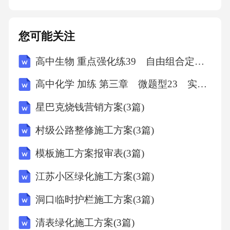
商解决。协商期限为自争议发生之日起[X]日
内。2.诉讼解决若协商不成，任何一方均有权向
您可能关注
有管辖权的人民法院提起诉讼。诉讼期间，除
高中生物 重点强化练39 自由组合定律“特殊比例”的相关题型(二)
争议事项外，双方应继续履行本协议其他无争
议条款。九、其他条款1.本协议自双方签字（或
高中化学 加练 第三章 微题型23 实验目的与仪器、试剂选择匹配性分析
盖章）之日起生效，一式两份，甲乙双方各执
星巴克烧钱营销方案(3篇)
一份，具有同等法律效
村级公路整修施工方案(3篇)
模板施工方案报审表(3篇)
江苏小区绿化施工方案(3篇)
洞口临时护栏施工方案(3篇)
清表绿化施工方案(3篇)