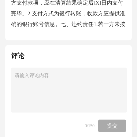
方支付款项，应在清算结果确定后[X]日内支付
完毕。2.支付方式为银行转账，收款方应提供准
确的银行账号信息。七、违约责任1.若一方未按
照本协议约定履行义务，应向另一方支付违约
金人民币[违约金金额]元，并赔偿另一方因此遭
评论
受的全部损失。2.如一方违反保密义务，泄露合
作期间的商业秘密或客户信息，应向另一方支
付违约金人民币[违约金金额]元，并赔偿另一方
因此遭受的全部损失。3.若因一方原因导致货车
及运输业务相关权益交接无法顺利完成，应承
担由此给另一方造成的全部损失，并继续履行
交接义务。八、争议解决1.协商解决双方在履行
提交
0
/150
本协议过程中如发生争议，应首先通过友好协