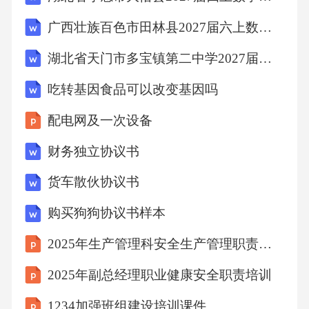
广西壮族百色市田林县2027届六上数学期末经典试题含解析
风险分析5全球商业航天2025年度复盘•
湖北省天门市多宝镇第二中学2027届数学四上期末质量跟踪监视模拟试题含解析
全球商业航天以中美占据主导。2025年全球发
吃转基因食品可以改变基因吗
射329次，成功率97.5%（321次入轨）；中美以
83%占比主导全球发射，美国181次居首，中国9
配电网及一次设备
2次创新高紧随其后（俄罗斯、新西兰各17次，
财务独立协议书
欧洲8次）。全球商业发射达215次（占比6
货车散伙协议书
5%）。•
购买狗狗协议书样本
美国SpaceX的猎鹰九号全年执行了165次发射任
2025年生产管理科安全生产管理职责培训
务，超过全球火箭发射量的50%。2025年全球共
2025年副总经理职业健康安全职责培训
发射部署卫星4517颗，其中美国部署了3724
1234加强班组建设培训课件
颗，中国部署了372颗卫星。从卫星的部署能力