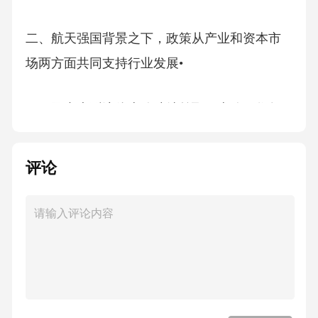
二、航天强国背景之下，政策从产业和资本市
场两方面共同支持行业发展•
三、国内大型液体火箭陆续首飞，火箭回收复
用取得重大进展•
评论
四、火箭首飞及回收尝试预计持续，继续打通
产业核心瓶颈•
五、商业航天产业链相关上市公司及投资建议•
风险分析4•