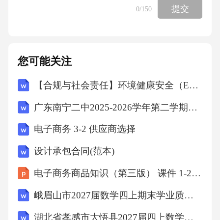
提交
0
/150
一、商业航天兼具战略意义和商业价值，我国
卫星互联网亟需加速追赶•
您可能关注
二、航天强国背景之下，政策从产业和资本市
场两方面共同支持行业发展•
【合规与社会责任】环境健康安全（EHS）专项审计计划
广东南宁二中2025-2026学年第二学期七年级第十六周数学课堂训练(含答案)
三、国内大型液体火箭陆续首飞，火箭回收复
用取得重大进展•
电子商务 3-2 供应商选择
设计承包合同(范本)
四、火箭首飞及回收尝试预计持续，继续打通
电子商务商品知识（第三版） 课件 1-2 品牌设计
产业核心瓶颈•
峨眉山市2027届数学四上期末学业质量监测模拟试题含解析
五、商业航天产业链相关上市公司及投资建议•
湖北省孝感市大悟县2027届四上数学期末调研模拟试题含解析