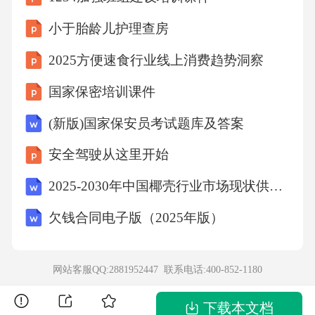
来看，我国与美国仍有较大差距。图表：全球
小于胎龄儿护理查房
各国2018-2025年火箭发射次数统计图表：全球
2025方便速食行业线上消费趋势洞察
各国2018-2025年卫星发射数量统计20015010050
国家保密培训课件
400030002000100002018
(新版)国家保安员考试题库及答案
2019
安全驾驶从这里开始
2025-2030年中国椰壳行业市场现状供需分析及投资评估规划分析研究报告
2020
欠钱合同电子版（2025年版）
2021
网站客服QQ:2881952447 联系电话:
400-852-1180
2022
下载本文档