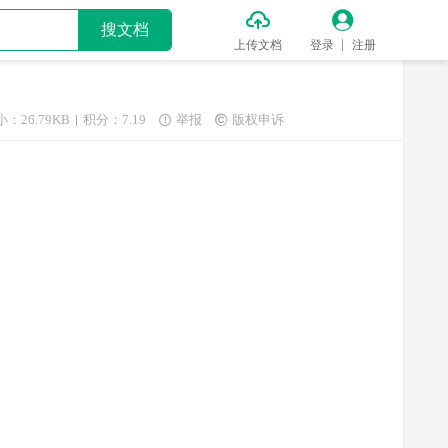


搜文档
上传文档
登录
注册
：26.79KB
积分：7.19
举报
版权申诉

