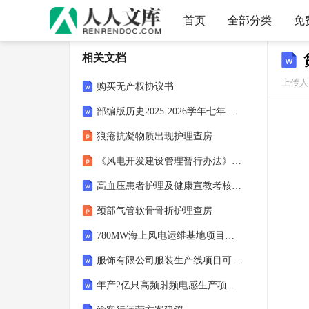
首页
全部分类
免
相关文档
上传人：
购买无产权协议书
部编版历史2025-2026学年七年级下学期期末调研卷（八）（含答案）
狼疮抗凝物质出现护理查房
《风电开发建设管理暂行办法》培训课件
高血压患者护理及健康宣教考核试题及答案解析
颈部气管软骨骨折护理查房
780MW海上风电运维基地项目可行性研究报告
服饰有限公司服装生产线项目可行性研究报告
年产2亿只高频射频电感生产项目可行性研究报告