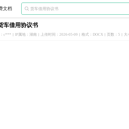
费文档

货车借用协议书
c***
IP属地：湖南
上传时间：2026-05-09
格式：DOCX
页数：5
大小