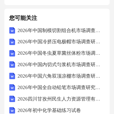
方协商一致，可以提前解除本协议。若乙方未
按照本协议约定按时足额支付租金及其他费
您可能关注
用，逾期超过[X]天的，甲方有权解除本协议，
2026年中国制模切割组合机市场调查研究报告
并要求乙方支付拖欠的租金及其他费用，承担
违约责任。若甲方未按照本协议约定履行维
2026年中国冷挤压电极帽市场调查研究报告
修、保养等义务，导致乙方无法正常使用租赁
2026年中国冬虫夏草菌丝体粉市场调查研究报告
物，经乙方书面通知后在合理期限内仍未解决
2026年中国内切式匀浆机市场调查研究报告
的，乙方有权解除本协议，并要求甲方承担违
约责任。若因不可抗力或政府行为等原因导致
2026年中国六角双顶凉棚市场调查研究报告
本协议无法继续履行的，双方互不承担违约责
2026年中国全自动铅笔市场调查研究报告
任，本协议自行解除。2.合同终止本协议租赁期
2026四川甘孜州民生人力资源管理有限公司市场化招聘综合总排名及拟录用笔试历年参考题库附带答案详解
限届满或双方按照本协议约定提前解除本协议
2026年初中化学基础练习试卷
后，本协议终止。九、违约责任1.若甲方未按照