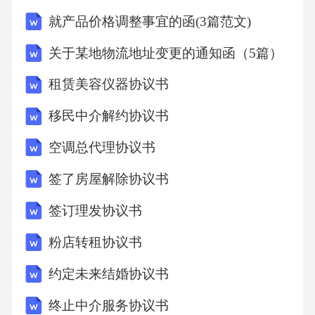
本协议约定履行义务，导致乙方遭受损失的，
就产品价格调整事宜的函(3篇范文)
甲方应承担赔偿责任。2.若乙方未按照本协议约
关于某地物流地址变更的通知函（5篇）
定履行义务，如未按时足额支付租金、擅自改
租赁美容仪器协议书
变租赁物用途、擅自转租等，乙方应按照本协
议约定向甲方支付违约金，并承担因违约行为
移民中介解约协议书
给甲方造成的损失赔偿责任。违约金的具体金
空调总代理协议书
额为[违约金额计算方式，如未支付租金的
签了房屋解除协议书
[X]%]。3.如一方违反本协议约定，应承担对方
签订理发协议书
为实现债权而支付的合理费用，包括但不限于
律师费、诉讼费、差旅费等。十、争议解决本
粉店转租协议书
协议的签订、履行、解释及争议解决均适用中
约定未来结婚协议书
华人民共和国法律。双方在履行本协议过程中
终止中介服务协议书
如发生争议，应首先通过友好协商解决；协商