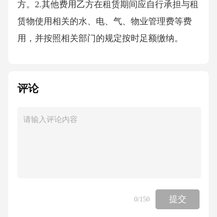
方。2.其他费用乙方在租赁期间应自行承担与租
赁物使用相关的水、电、气、物业管理费等费
用，并按照相关部门的规定按时足额缴纳。
七、租赁期限及续租1.租赁期限本协议租赁期限
自[变更生效日期]起至[原租赁合同约定的租赁
评论
期限届满日期]止。租赁期满后，乙方应按照本
协议约定交还租赁物。2.续租租赁期满前，乙方
如需续租，应在租赁期满前[X]个月书面通知甲
方。甲方在收到乙方续租通知后的[X]个工作日
内给予书面答复，如同意续租，双方应重新签
订租赁合同；如不同意续租，甲方应在租赁期
满前告知乙方，乙方应在租赁期满后按时交还
提交
0
/150
租赁物。八、合同的解除与终止1.合同解除经双