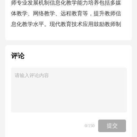
师专业发展机制信息化教学能力培养包括多媒
体教学、网络教学、远程教育等，提升教师信
息化教学水平。现代教育技术应用鼓励教师制
作和使用数字教材、教学课件，实现资源共
享。数字化教育资源开发定期组织教师参加信
评论
息技术培训，提高其应用能力。信息技术应用
能力培训教研共同体运作模式学术成果分享鼓
励教师发表学术论文、参加学术会议，分享研
究成果。03组织教师参与课题研究、教学实
验，提升教师专业素养。02课题研究与实验教
研活动组织建立定期教研活动制度，促进教师
之间的交流与协作。01职称评审与晋升机制建
提交
0
/150
立科学的职称评审体系，为教师提供晋升通