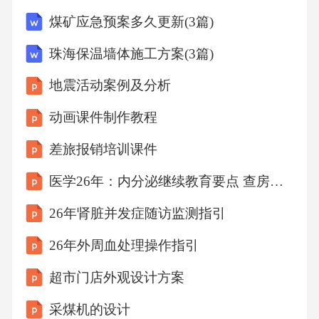
过听课、记录、师生互动等方式，了解教学过
煤矿应急预案多久更新(3篇)
程和学生的学习状态。收集学生的作业、作
珠海保温墙体施工方案(3篇)
品、实验报告等，评估学生的学习进度和水
地震活动案例及分析
平。鼓励学生进行自我评估和相互评价，培养
自我反思和批判性思维。定期向学生、教师和
动画课件制作教程
家长发放问卷或进行访谈，收集各方意见和建
差旅报销培训课件
议。评估结果动态反馈机制及时反馈追踪与比
医学26年：内分泌继续教育要点 查房课件
较针对性改进激励与引导将评估结果及时反馈
26年肾脏并发症随访监测指引
给学生、教师和家长，以便及时调整教学策略
和学习方法。根据评估结果，制定针对性的改
26年外周血处理操作指引
进计划，帮助学生弥补不足，提高学习效果。
超市门店外观设计方案
建立学生成长档案，追踪学生的长期发展，并
采煤机的设计
与同类学校或地区进行比较，以评估教育质