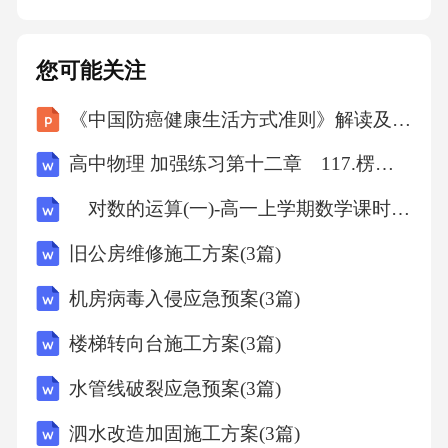
道。绩效评价与奖励制度通过绩效评价，对优
秀教师给予物质和精神奖励。职业发展支持为
您可能关注
教师提供进修、培训、交流等机会，帮助其实
《中国防癌健康生活方式准则》解读及防癌健康知识培训课件
现职业发展。职业成长激励政策05教育质量评
估体系知识与技能评估学生的学科知识和专业
高中物理 加强练习第十二章 117.楞次定律及推论的应用
技能，包括基本概念、理论应用和实践能力。
对数的运算(一)-高一上学期数学课时作业人教版A版（含解析）
综合素质评估学生的沟通能力、团队合作、创
旧公房维修施工方案(3篇)
新思维、解决问题的能力等。情感态度与价值
观考察学生的道德品质、公民意识、社会责任
机房病毒入侵应急预案(3篇)
感、学习态度和价值观。身心健康关注学生的
楼梯转向台施工方案(3篇)
身体健康、心理健康和社会适应能力。多维评
水管线破裂应急预案(3篇)
价指标设计过程性数据采集方法课堂观察作业
泗水改造加固施工方案(3篇)
与作品分析学生自评与互评问卷调查与访谈通