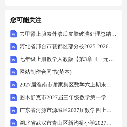
作。01按钮反馈提供明确的反馈信息，如按钮
点击后的颜色变化、动画效果等。02交互流程
您可能关注
通过按钮串联起各个交互环节，确保用户能够
去甲肾上腺素外渗后皮肤破溃处理总结2026
顺利完成操作。03容错机制为用户提供错误操
作的补救措施，如撤销、重置等功能。04用户
河北省邢台市襄都区部分校2025-2026学年六年级下学期学程检校道德与法治试题（文字版含答案）
操作界面优化界面布局信息提示动画效果交互
七年级上册数学人教版【第3章《一元一次方程》章节达标检测】（原卷版）
逻辑根据用户操作习惯，合理布局界面元素，
网站制作合同书(范本)
降低用户操作难度。在关键操作处提供必要的
提示信息，帮助用户更好地理解和完成操作。
2027届淮南市谢家集区数学六上期末检测试题含解析
适度使用动画效果，增强界面趣味性和吸引
图木舒克市2027届三年级数学第一学期期末质量检测模拟试题含解析
力，提高用户体验。确保交互逻辑清晰、简
广东省河源市源城区2027届数学四上期末达标检测试题含解析
洁，避免用户产生困惑或迷失。05测试与优化
湖北省武汉市青山区新沟桥小学2027届六年级数学第一学期期末复习检测模拟试题含解析
动画流畅度检测方法通过专门的帧率监测工