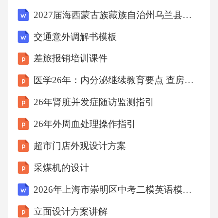
具，实时显示动画的帧率，判断动画是否流
2027届海西蒙古族藏族自治州乌兰县数学六年级第一学期期末预测试题含解析
畅。实时帧率监测逐帧查看动画的每一帧，检
交通意外调解书模板
查是否存在卡顿或跳帧现象。逐帧分析邀请用
差旅报销培训课件
户观看动画，收集用户反馈，了解动画在用户
设备上的播放效果。用户反馈多设备播放兼容
医学26年：内分泌继续教育要点 查房课件
测试不同设备测试在手机、平板、电脑等不同
26年肾脏并发症随访监测指引
设备上测试动画的播放效果，确保动画在各种
26年外周血处理操作指引
设备上都能正常播放。03在Chrome、Firefox、S
超市门店外观设计方案
afari、Edge等不同浏览器上测试动画的播放效
果。02不同浏览器测试不同操作系统测试在Win
采煤机的设计
dows、Mac、iOS、Android等不同操作系统上测
2026年上海市崇明区中考二模英语模拟试卷试题（含答案详解）
试动画的播放效果。01性能精简调整策略压缩
立面设计方案讲解
动画文件采用高效的压缩算法，减小动画文件