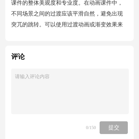
课件的整体美观度和专业度。在动画课件中，
不同场景之间的过渡应该平滑自然，避免出现
突兀的跳转。可以使用过渡动画或渐变效果来
实现场景之间的平滑过渡。场景过渡衔接设计0
4交互功能实现触发器设置规则触发器类型触发
评论
器动作触发条件触发器范围包括点击、悬停、
拖动等交互类型，可根据实际需要进行选择。
设置触发器生效的具体条件，如鼠标悬停时
间、点击次数等。定义触发器被激活后需要执
行的动作，如跳转到指定页面、播放动画等。
确定触发器的有效作用范围，避免误触或无法
触发的情况。按钮与反馈机制按钮设计大小、
提交
0
/150
形状、颜色等需符合用户习惯，易于识别和操