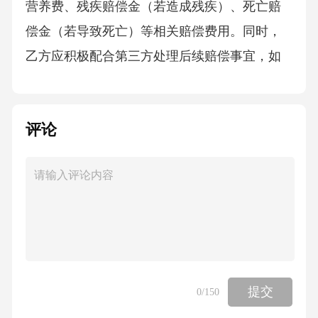
营养费、残疾赔偿金（若造成残疾）、死亡赔
偿金（若导致死亡）等相关赔偿费用。同时，
乙方应积极配合第三方处理后续赔偿事宜，如
协商赔偿金额、签订赔偿协议等。若因乙方拒
绝承担赔偿责任或赔偿金额协商不成导致第三
评论
方通过法律途径解决纠纷的，乙方应承担因此
产生的全部法律费用（包括但不限于诉讼费、
律师费、鉴定费等）及赔偿金额。2.若乙方饲养
的宠物造成第三方财产损失（如损坏他人衣
物、饰品、车辆等），乙方应按照财产损失的
实际价值进行赔偿。乙方应在得知宠物造成第
三方财产损失之日起日内完成赔偿事宜，若乙
提交
0
/150
方未能按时赔偿，第三方有权要求甲方协助解