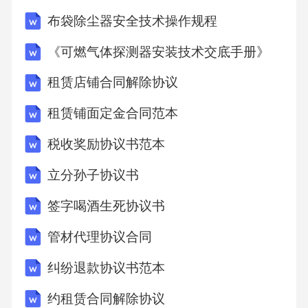
任1.若乙方未按照本补充协议约定支付租金及相
布袋除尘器安全技术操作规程
关费用，每逾期一日，应按照未支付金额的%向
《可燃气体探测器安装技术交底手册》
甲方支付违约金。逾期超过日的，甲方有权解
租赁店铺合同解除协议
除主租赁合同，并要求乙方支付拖欠的租金及
相关费用、违约金，同时乙方应承担因此给甲
租赁铺面定金合同范本
方造成的全部损失。2.若乙方违反本补充协议约
税收奖励协议书范本
定的宠物饲养规定，如将宠物带出租赁房屋区
立分孙子协议书
域外放养、虐待遗弃宠物、未保持饲养区域清
签字喝酒生死协议书
洁卫生等，甲方有权要求乙方立即改正。若乙
方拒不改正或在日内仍未达到整改要求的，甲
管材代理协议合同
方有权解除主租赁合同，并要求乙方支付违约
纠纷退款协议书范本
金（违约金标准为剩余租赁期限内租金总额
约租赁合同解除协议
的%），同时乙方应承担因此给甲方或其他第三