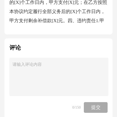
的[X]个工作日内，甲方支付[X]元；在乙方按照
本协议约定履行全部义务后的[X]个工作日内，
甲方支付剩余补偿款[X]元。四、违约责任1.甲
方违约责任若甲方未按照本协议约定按时支付
补偿款，每逾期一日，应按照未支付金额的
评论
[X%]向乙方支付违约金。逾期超过[X]日的，乙
方有权解除本协议，并要求甲方一次性支付全
部补偿款及违约金，同时承担乙方因此遭受的
全部损失。若甲方违反本协议约定的其他义
务，导致乙方遭受损失的，甲方应承担赔偿责
任。赔偿范围包括但不限于乙方的直接经济损
失、可得利益损失等。2.乙方违约责任若乙方未
提交
0
/150
按照本协议约定按时将租赁标的物及附属设施