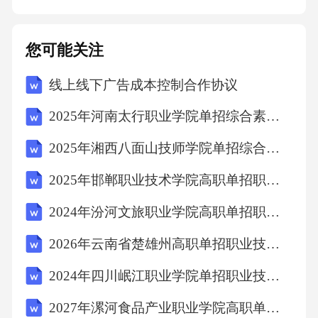
设备交还甲方，每逾期一日，应按照本协议约
定补偿款总额的[X%]向甲方支付违约金。逾期
您可能关注
超过[X]日的，甲方有权自行收回租赁标的物，
线上线下广告成本控制合作协议
乙方已收取的补偿款不予退还，同时乙方应承
担甲方因此遭受的全部损失。若乙方违反本协
2025年河南太行职业学院单招综合素质考试题库附完整答案详解【全优】
议约定的其他义务，如损坏租赁标的物、擅自
2025年湘西八面山技师学院单招综合素质考试模拟试卷及答案详解（夺冠系列）
拆除附属设施设备等，乙方应负责恢复原状或
2025年邯郸职业技术学院高职单招职业适应性测试考试题库及参考答案详解（基础题）
赔偿甲方因此遭受的损失。赔偿金额按照实际
损失计算，包括但不限于修复费用、重新购置
2024年汾河文旅职业学院高职单招职业技能考试模拟试卷（培优A卷）附答案详解
费用等。五、争议解决本协议的签订、履行、
2026年云南省楚雄州高职单招职业技能考试模拟试卷标准卷附答案详解
解释及争议解决均适用中华人民共和国民法典
2024年四川岷江职业学院单招职业技能考试题库及完整答案详解（考点梳理）
及相关法律法规的规定。双方在履行本协议过
2027年漯河食品产业职业学院高职单招职业技能考试题库含答案详解（B卷）
程中如发生争议，应首先通过友好协商解决；