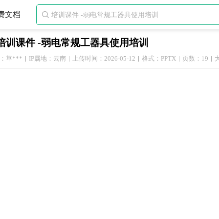
费文档

培训课件 -弱电常规工器具使用培训
：草***
IP属地：云南
上传时间：2026-05-12
格式：PPTX
页数：19