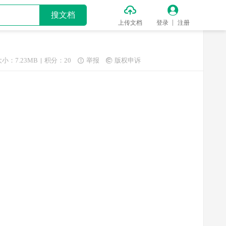


搜文档
上传文档
登录
注册
大小：7.23MB
积分：20
举报
版权申诉

