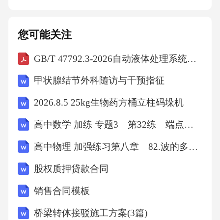
乙方支付赔偿金，包括但不限于乙方另行租房
的费用增加部分、因房屋无法正常使用导致的
您可能关注
生活不便所产生的合理费用等。2.若甲方违反本
GB/T 47792.3-2026自动液体处理系统第3部分：容量性能的测定、规范和报告
合同约定，擅自提前收回房屋或干涉乙方正常
居住和使用权利的，甲方应按照剩余租赁期限
甲状腺结节外科随访与干预指征
内租金总额的%向乙方支付违约金，并赔偿乙方
2026.8.5 25kg生物药方桶立柱码垛机
因此遭受的全部损失。（二）乙方违约责任1.若
高中数学 加练 专题3 第32练 端点效应
乙方未按照本合同约定按时足额支付租金、水
电费、物业费等相关费用，每逾期一日，应按
高中物理 加强练习第八章 82.波的多解问题
照未支付金额的%向甲方支付违约金。逾期超过
股权质押贷款合同
日的，甲方有权解除合同，并要求乙方支付拖
销售合同模板
欠的全部费用及违约金，同时乙方应按照合同
桥梁转体接驳施工方案(3篇)
剩余租赁期限内租金总额的%向甲方支付违约