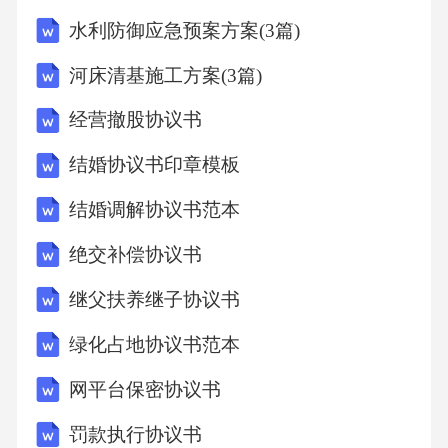
金。2.若乙方擅自改变房屋结构或用途，或因乙
水利防御应急预案方案(3篇)
方故意或重大过失造成房屋及其附属设施损坏
河床清基施工方案(3篇)
的，乙方应负责恢复原状或赔偿甲方因此遭受
经营撤股协议书
的全部损失。如乙方拒不履行赔偿责任的，甲
方有权从押金中扣除相应金额，并要求乙方继
结婚协议书印章模板
续承担赔偿责任。3.若乙方未在合同终止前按照
结婚调解协议书范本
甲方要求清理房屋内的个人物品，并将房屋恢
绝交补偿协议书
复至入住时的原状，每逾期一日，应按照租金
继父扶养继子协议书
总额的%向甲方支付违约金。逾期超过日的，甲
方有权自行清理房屋内的物品，并要求乙方承
绿化占地协议书范本
担因此产生的全部费用，同时乙方应按照合同
网平台保密协议书
剩余租赁期限内租金总额的%向甲方支付违约
罚款执行协议书
金。五、争议解决1.本合同的签订、履行、解释