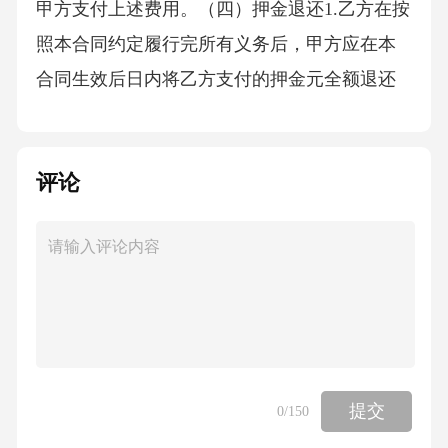
甲方支付上述费用。（四）押金退还1.乙方在按
照本合同约定履行完所有义务后，甲方应在本
合同生效后日内将乙方支付的押金元全额退还
乙方。2.如乙方在租赁期间存在违反合同约定的
行为，导致甲方遭受损失的，甲方有权从押金
评论
中扣除相应的赔偿金额后，将剩余押金退还乙
方。如押金不足以弥补甲方损失的，乙方应另
行赔偿甲方的损失。四、违约责任（一）甲方
违约责任1.若甲方未按照本合同约定向乙方提供
符合居住条件的房屋及附属设施，或未及时履
行房屋及其附属设施的维修和保养义务，导致
乙方无法正常使用房屋的，甲方应承担相应的
提交
0
/150
违约责任。甲方应按照乙方实际遭受的损失向