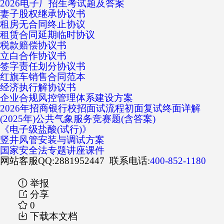
2026电子厂招生考试题及答案
妻子股权继承协议书
租房无合同终止协议
租赁合同延期临时协议
税款赔偿协议书
立白合作协议书
签字责任划分协议书
红旗车销售合同范本
经济执行解协议书
企业合规风控管理体系建设方案
2026年招商银行校招面试流程初面复试终面详解
(2025年)公共气象服务竞赛题(含答案)
《电子级盐酸(试行)》
竖井风管安装与调试方案
国家安全法专题讲座课件
网站客服QQ:2881952447 联系电话:
400-852-1180
举报
分享
0
下载本文档