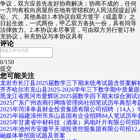
争议，双方应首先友好协商解决；协商不成的，任何
一方均有权向房屋所在地有管辖权的人民法院提起诉
讼。六、其他条款1.本协议自双方签字（或盖章）之
日起生效，一式两份，甲乙双方各执一份，具有同等
法律效力。2.本协议未尽事宜，可由双方另行签订补
充协议，补充协议与本协议具有
评论
0
/150
提交
您可能关注
龙岩市长汀县2025届数学三下期末统考试题含答案解
齐齐哈尔市克山县2025-2026学年三下数学期中质
黑龙江省黑河市爱辉区2025届数学四下期末综合测试
2025广东广州农商行网络管理岗社招笔试历年典型
2025年菏泽单县财金投资集团有限公司招聘（14人
2025年福建漳州市东山县国有企业招聘84人笔试历
2025年甘肃省中材科技（酒泉）风电叶片有限公司招
2025年池州市安徽平天湖投资控股集团有限公司招1
融媒体单招面试题及答案