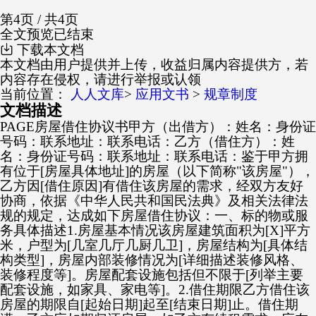
第4页 / 共4页
全文预览已结束
下载本文档
本文档由用户提供并上传，收益归属内容提供方，若
内容存在侵权，请进行举报或认领
当前位置：
人人文库
>
应用文书
>
规章制度
文档描述
PAGE房屋借住协议书 甲方（出借方）：姓名：身份证
号码：联系地址：联系电话：乙方（借住方）：姓
名：身份证号码：联系地址：联系电话：鉴于甲方拥
有位于[房屋具体地址]的房屋（以下简称"该房屋"），
乙方因[借住原因]有借住该房屋的需求，经双方友好
协商，依据《中华人民共和国民法典》及相关法律法
规的规定，达成如下房屋借住协议：一、标的物或服
务具体描述1.房屋基本情况该房屋建筑面积为[X]平方
米，户型为[几室几厅几厨几卫]，房屋结构为[具体结
构类型]，房屋内部装修情况为[详细描述装修风格、
装修程度等]。房屋配套设施包括但不限于[列举主要
配套设施，如家具、家电等]。2.借住期限乙方借住该
房屋的期限自[起始日期]起至[结束日期]止。借住期