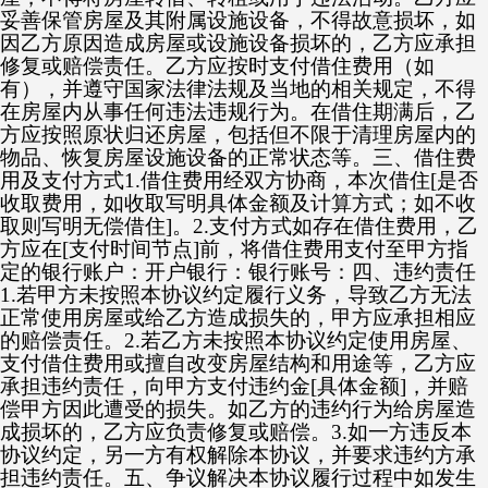
妥善保管房屋及其附属设施设备，不得故意损坏，如
因乙方原因造成房屋或设施设备损坏的，乙方应承担
修复或赔偿责任。乙方应按时支付借住费用（如
有），并遵守国家法律法规及当地的相关规定，不得
在房屋内从事任何违法违规行为。在借住期满后，乙
方应按照原状归还房屋，包括但不限于清理房屋内的
物品、恢复房屋设施设备的正常状态等。三、借住费
用及支付方式1.借住费用经双方协商，本次借住[是否
收取费用，如收取写明具体金额及计算方式；如不收
取则写明无偿借住]。2.支付方式如存在借住费用，乙
方应在[支付时间节点]前，将借住费用支付至甲方指
定的银行账户：开户银行：银行账号：四、违约责任
1.若甲方未按照本协议约定履行义务，导致乙方无法
正常使用房屋或给乙方造成损失的，甲方应承担相应
的赔偿责任。2.若乙方未按照本协议约定使用房屋、
支付借住费用或擅自改变房屋结构和用途等，乙方应
承担违约责任，向甲方支付违约金[具体金额]，并赔
偿甲方因此遭受的损失。如乙方的违约行为给房屋造
成损坏的，乙方应负责修复或赔偿。3.如一方违反本
协议约定，另一方有权解除本协议，并要求违约方承
担违约责任。五、争议解决本协议履行过程中如发生