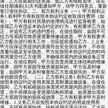
满，乙方应如期归还房屋。如乙方有续租需求，应在
借住期满前[X]天书面通知甲方，经甲方同意后，重新
签订借住协议。二、双方权利义务（一）甲方权利义
务1.权利甲方有权按照本协议约定收取借住费用（如
有）。甲方有权对房屋的使用情况进行监督检查，如
发现乙方有违反本协议约定的行为，有权要求乙方改
正，并追究乙方的违约责任。在借住期间，如因不可
抗力等原因导致房屋需要维修或改造，甲方有权要求
乙方配合进行相关工作，但应提前通知乙方。2.义务
甲方应保证所提供的房屋符合安全居住条件，不存在
质量问题及安全隐患。甲方应按照本协议约定的时间
将房屋交付乙方使用，并确保房屋内的设施设备正常
运行。在借住期间，甲方应负责房屋主体结构的维修
保养，因甲方原因导致房屋损坏的，甲方应及时修
复，如因甲方未及时修复给乙方造成损失的，甲方应
承担赔偿责任。（二）乙方权利义务1.权利乙方有权
按照本协议约定使用房屋及其附属设施设备。在借住
期间，乙方有权根据自身需求对房屋内部进行合理布
置，但不得擅自改变房屋结构和用途。如房屋出现非
乙方原因导致的损坏或故障，乙方有权要求甲方及时
维修。2.义务乙方应按照本协议约定的用途使用房
屋，不得将房屋转借、转租或用于违法活动。乙方应