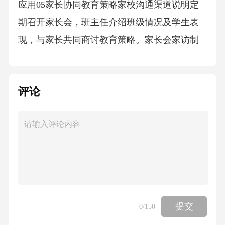
应用05家长协同教育策略家校沟通渠道说明定
期召开家长会，班主任介绍班级情况及学生表
现，与家长共同商讨教育策略。家长会家访制
度电话及网络平台教师定期家访，了解学生家
庭情况，与家长沟通学生在家表现，协调家校
评论
教育。家长与教师通过电话、微信等即时通讯
工具，随时沟通学生问题，共同解决。家庭纪
律跟进方法设立家规家长与孩子共同制定家
规，明确行为规范及奖惩措施，培养孩子自律
能力。01言行一致家长需做到言行一致，成为
孩子的榜样，引导孩子养成良好生活习惯。02
奖惩机制对孩子遵守纪律的表现进行及时奖
提交
0
/150
励，对违规行为进行合理惩罚，强化纪律意