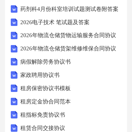
品、保持课桌整洁等，以评估其自我管理能
药剂科4月份科室培训试题测试卷附答案
力。123班级动态反馈收集教师在班级中实时记
2026电子技术 笔试题及答案
录儿童的行为表现，以便及时发现问题并进行
2026年物流仓储货物运输服务合同协议
针对性教育。实时记录鼓励儿童对自己的行为
进行评价，培养自我认知和反思能力。学生自
2026年物流仓储货架维修维保合同协议
评让同学之间互相评价，促进班级氛围的和谐
病假解除劳务协议书
与互相学习。同学互评长期教育方案调整个性
家政聘用协议书
化教育针对不同儿童的特点和问
租房保密协议书模板
租房定金协合同范本
租指标免责协议书
租赁合同交接协议