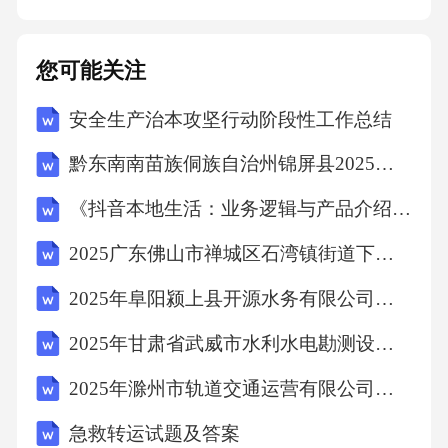
识。03共同监督平台搭建网络监督平台利用班
级网站、微信群等网络平台，家长和教师共同
您可能关注
监督学生行为，实现家校共育。03设立班级纪
安全生产治本攻坚行动阶段性工作总结
律委员，负责监督同学行为，及时向教师报
告，形成班级自律氛围。02班级纪律委员家校
黔东南南苗族侗族自治州锦屏县2025年数学三年级下学期期中考试模拟试题含答案解析
联系本家长与教师共同记录孩子在家和学校的
《抖音本地生活：业务逻辑与产品介绍》考试试卷
表现，及时发现问题并互相反馈。0106效果评
2025广东佛山市禅城区石湾镇街道下属公有企业人员招聘3人笔试历年常考点试题专练附带答案详解
估与优化行为改善评估标准遵守纪律规范观察
儿童在日常生活和学习中是否能够严格遵守纪
2025年阜阳颍上县开源水务有限公司公开招聘劳务派遣工作人员12名笔试历年难易错考点试卷带答案解析
律规范，如不迟到、不早退、不打架等。课堂
2025年甘肃省武威市水利水电勘测设计院有限公司招聘12人笔试历年难易错考点试卷带答案解析
参与度自我管理能力评估儿童在课堂上的表
2025年滁州市轨道交通运营有限公司第二批次社会招聘4人笔试历年典型考点题库附带答案详解
现，包括听讲、发言、与同学互动等方面。观
急救转运试题及答案
察儿童是否能够自觉完成作业、整理个人物