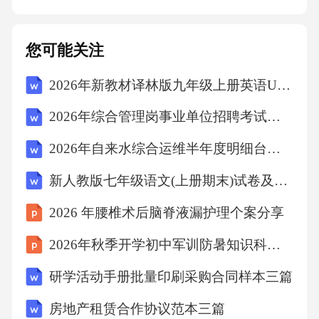
和评估。数据可视化展示05教师角色转型支持
教学能力重构方向加强教师专业领域的知识更
您可能关注
新和学科素养提升，确保教学内容的前沿性和
2026年新教材译林版九年级上册英语Unit 5 Music speaks单元知识清单
科学性。学科素养提升教育方法创新教育技术
应用鼓励教师探索新型教学方法，如项目式学
2026年综合管理岗事业单位招聘考试笔试试题（含答案）
习、翻转课堂等，以提高教学效果和学生自主
2026年自来水综合运维半年度明细台账内勤招聘考试笔试试题（含答案）
学习能力。培养教师熟练掌握现代教育技术，
新人教版七年级语文(上册期末)试卷及答案(真题)
如多媒体教学、在线教学等，以适应教育现代
化的需求。职业发展赋能体系多元评价机制建
2026 年腰椎术后脑脊液漏护理个案分享
立多元化的教师评价体系，包括学生评价、同
2026年秋季开学初中军训防暑知识科普班会
行评价、自我评价等，以全面反映教师的职业
研学活动手册批量印刷采购合同样本三篇
能力和水平。持续培训与学习职称与晋升激励
房地产租赁合作协议范本三篇
为教师提供持续的职业培训和学习机会，帮助