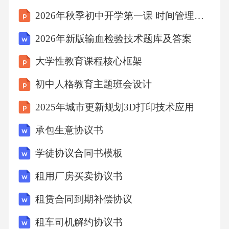
教师不断更新教育观念和教学方法，提升职业
2026年秋季初中开学第一课 时间管理与高效学习课件
素养。优化教师职称评定和晋升机制，鼓励教
2026年新版输血检验技术题库及答案
师积极参与教学改革和科研活动，提高职业发
大学性教育课程核心框架
展空间。123师生互动模式升级构建和谐关系建
立师生之间的信任和合作关系，营造积极、健
初中人格教育主题班会设计
康、和谐的师生关系氛围。03在互动中尊重学
2025年城市更新规划3D打印技术应用
生的主体地位和个性差异，鼓励学生积极参与
承包生意协议书
教学过程，发挥主动性和创造性。02尊重学生
学徒协议合同书模板
主体增进师生交流通过课堂讨论、课后辅导等
方式，增进师生之间的互动和沟通，了解学生
租用厂房买卖协议书
的学习需求和困难。0106政策保障协同机制改
租赁合同到期补偿协议
革配套政策解读通过制定、调整和完善教育政
租车司机解约协议书
策，推动教育改革不断向前发展，确保教育公