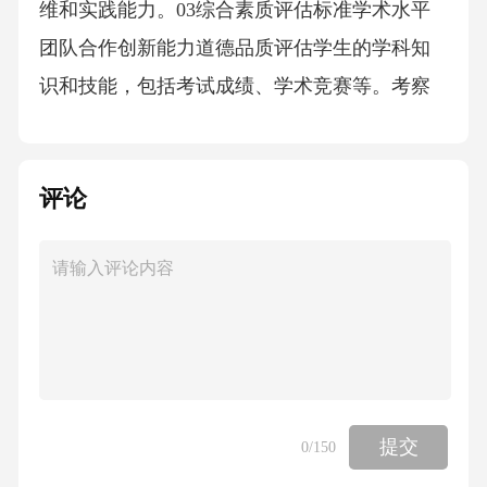
维和实践能力。03综合素质评估标准学术水平
团队合作创新能力道德品质评估学生的学科知
识和技能，包括考试成绩、学术竞赛等。考察
学生的创新思维和实践能力，如创新项目、科
研成果等。评价学生在团队中的协作精神和沟
评论
通能力，包括领导能力、团队精神等。关注学
生的道德品质和公民素养，如诚信、责任感、
奉献精神等。动态监测数据平台通过课堂表
现、实践活动、创新性学习等多维度实时采集
学生数据。实时数据采集对采集的数据进行深
入分析，为教学提供精准反馈，促进学生个性
化发展。数据分析与反馈将分析结果以直观、
提交
0
/150
易懂的形式展示，方便教师、学生和家长查看