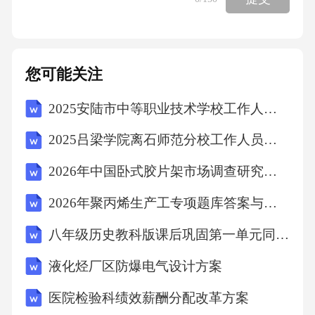
序（NGS）技术逐渐成熟，基因检测的成本大
幅下降、周期缩短至3-7天，同时可以一次性检
测数百个基因的变异情况，包括单核苷酸变
您可能关注
异、插入缺失、融合基因、拷贝数变异等，这
2025安陆市中等职业技术学校工作人员招聘考试试题
让胸腺瘤的全景式基因检测成为可能。2015
年，《临床肿瘤学杂志》（JCO）发表了一项纳
2025吕梁学院离石师范分校工作人员招聘考试试题
入100例胸腺瘤患者的NGS研究，结果显示：4
2026年中国卧式胶片架市场调查研究报告
2%的患者存在可靶向的驱动基因变异，其中TF
2026年聚丙烯生产工专项题库答案与解释
E3融合占比最高（8%），其次是EGFR突变
（5%）、ALK融合（3%）；2018年，我们团队
八年级历史教科版课后巩固第一单元同步测试卷基础版A卷
牵头开展了国内首个多中心胸腺瘤NGS检测研
液化烃厂区防爆电气设计方案
究，纳入了326例患者，结果证实了TFE3融合、
医院检验科绩效薪酬分配改革方案
EGFR突变、RET融合等变异的存在比例，同时