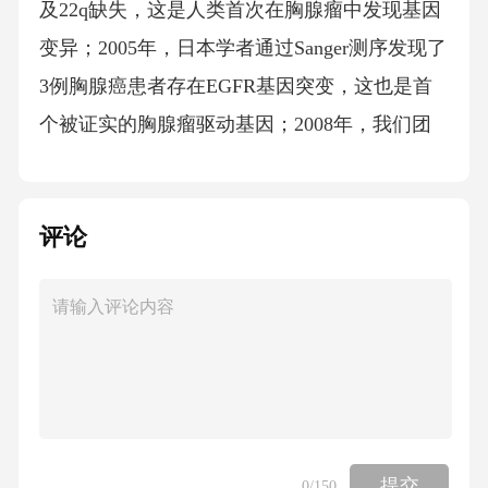
及22q缺失，这是人类首次在胸腺瘤中发现基因
变异；2005年，日本学者通过Sanger测序发现了
3例胸腺癌患者存在EGFR基因突变，这也是首
个被证实的胸腺瘤驱动基因；2008年，我们团
队在国内首次通过Sanger测序，在12例晚期胸腺
癌患者中发现了2例TFE3基因融合，这一发现后
评论
来被证实是胸腺瘤的核心驱动变异之一。但受
限于技术，这一阶段的基因检测无法覆盖全部
患者，仅能为少数研究对象提供参考。2临床行
为的异质性：从“统一方案”到“个体化需求”26年
间基因检测技术的演进脉络：紧扣胸腺瘤诊疗
需求3.2高通量测序普及阶段（2010-2020年）：
全景式基因检测的临床落地2010年后，二代测
提交
0
/150