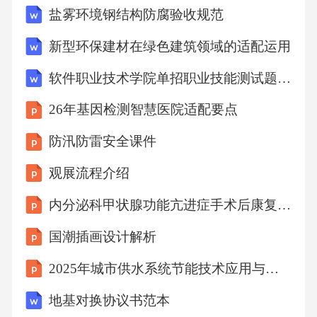
盐雾环境钢结构防腐验收规范
发现了PD-L1高表达与免疫治疗疗效的相关性。
这一阶段，NGS检测逐渐被纳入临床诊疗指
新型环保建材在绿色建筑领域的适配运用
南，成为晚期胸腺瘤患者的常规检测项目。2临
软件职业技术学院单招职业技能测试题库及答案1套
床行为的异质性：从“统一方案”到“个体化需求”
26年基因检测智慧医院适配要点
26年间基因检测技术的演进脉络：紧扣胸腺瘤
诊疗需求3.3液体活检与伴随诊断阶段（2020年
防汛防雷安全课件
至今）：动态监测与精准匹配的升级2020年
观展流程介绍
后，液体活检技术（循环肿瘤DNA、外泌体RN
内分泌科甲状腺功能亢进症手术后康复指导
A）逐渐成熟，解决了组织活检样本难获取、有
国潮插画设计解析
创性的问题，同时可以实现动态监测肿瘤的基
因变异演变，为靶向用药的耐药监测提供了可
2025年城市供水系统节能技术应用与评估
能。2021年，《新英格兰医学杂志》（NEJM）
地基对换协议书范本
报道了一项针对TFE3融合型胸腺瘤的多中心临