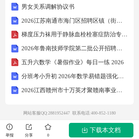
男女关系调解协议书
床研究，其中12例患者接受克唑替尼治疗，客
观缓解率达到75%，中位无进展生存期达到18个
2026江苏南通市海门区招聘区镇（街道）专职安全巡查员第二批49人考试备考题库及答案详解
月；而在治疗过程中，通过液体活检发现了1例
梯度压力袜用于静脉血栓栓塞症防治专家共识
患者出现了ALKG1202R耐药突变，后续更换为
2026年鲁南技师学院第二批公开招聘教师和教辅人员（7名）笔试备考试题及答案详解
劳拉替尼后，病灶再次缩小。这一研究证实了
五升六数学《暑假作业》每日一练 2026
液体活检在胸腺瘤靶向治疗中的动态监测价
值。同时，伴随诊断技术的成熟也让靶向药物
分班考小升初 2026年数学易错题强化训练：运算定律（人教版） 有答案
的使用更加规范，比如2022年国家药监局批准
2026江西赣州市十万英才聚赣南事业单位招聘高层次急需紧缺专业技术人才359人（武汉站）笔试备考题库及答案详解
的克唑替尼伴随诊断试剂盒，可精准检测TFE3
融合基因，为患者的用药选择提供了直接依
网站客服QQ:2881952447 联系电话:
400-852-1180
据。2临床行为的异质性：从“统一方案”到“个体
化需求”26年间基因检测技术的演进脉络：紧扣
下载本文档
举报
分享
0