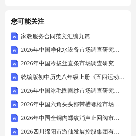
象。角质管理强度控制油性皮肤混合性皮肤干
性皮肤敏感皮肤每周去角质1-2次，可有效去除
您可能关注
多余角质，避免毛孔堵塞和粉刺生成。每周去
家教服务合同范文汇编九篇
角质1次，着重在T区等角质较厚部位，以保持
毛孔通畅。每两周去角质1次，避免过度去角质
2026年中国净化水设备市场调查研究报告
导致皮肤干燥和敏感。视皮肤状况而定，谨慎
2026年中国冷拔丝直条市场调查研究报告
去角质，以免刺激皮肤引发过敏。05护理行为
统编版初中历史八年级上册《五四运动》教案 954327
禁忌说明过度清洁危害控制破坏皮肤屏障过度
清洁会破坏皮肤表面的天然保护层，导致皮肤
2026年中国冰毛圈圈纱市场调查研究报告
变得干燥、敏感。菌群失调过度清洁会破坏皮
2026年中国六角头头部带槽螺栓市场调查研究报告
肤表面的微生态平衡，引发皮肤菌群失调。刺
2026年中国全铜内螺纹消声止回阀市场调查研究报告
激皮肤过度清洁容易刺激皮肤，引发红肿、瘙
2026四川绵阳市游仙发展控股集团有限责任公司（城东公司）直接考核招聘中层管理人员综合笔试历年参考题库附带答案详解
痒等不适症状。增加感染风险过度清洁会破坏