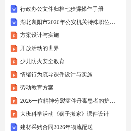
皮肤的自然防御机制，增加感染的风险。某些
行政办公文件归档七步骤操作手册
成分可能不适合某些肤质，使用后会引发不良
湖北襄阳市2026年公安机关特殊职位公务员考试(网络安全技术职位)试题及答案解析：网络安全法律法规
反应。肤质适应性对新成分或配方进行安全性
方案设计与实施
评估，避免潜在危害。安全性评估01020304不
同成分之间可能产生化学反应，导致皮肤不适
开放活动的世界
或过敏。成分不兼容遵循科学的成分搭配原
少儿防火安全教育
则，确保产品成分的相容性和稳定性。成分搭
情绪行为疏导课件设计与实施
配原则成分冲突预警机制仪器使用安全规范仪
劳动教育方案
器选择消毒与清洁操作规范注意事项根据皮肤
类型和护理需求选择合适的仪器，避免不必要
2026一位精神分裂症伴丹毒患者的护理查房解读
的损伤。按照仪器说明进行正确操作，避免因
大班科学活动《狮子搬家》课件设计
操作不当导致的皮肤损伤。使用前后对仪器进
建材采购合同2026年物流配送
行消毒和清洁，防止交叉感染和细菌滋生。注