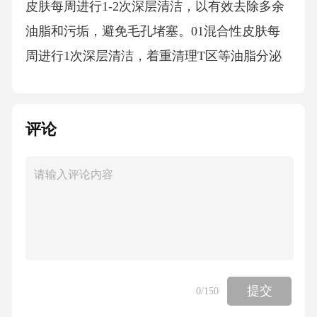
皮肤每周进行1-2次深层清洁，以有效去除多余
油脂和污垢，避免毛孔堵塞。01混合性皮肤每
周进行1次深层清洁，着重清理T区等油脂分泌
旺盛部位，以保持皮肤清爽。02干性皮肤每两
周进行1次深层清洁，避免过度清洁破坏皮肤天
评论
然屏障，保护皮肤水分。03面膜护理类别选择
保湿面膜紧致面膜美白面膜舒缓面膜适用于所
有肤质，特别是干燥和缺水肌肤，可补充皮肤
水分，缓解干燥现象。适用于肤色不均、色斑
和晒斑等问题肌肤，有助于淡化色素，提亮肤
色。适用于成熟和松弛肌肤，有助于提升皮肤
紧致度，减少细纹和皱纹。适用于敏感和受损
提交
0
/150
肌肤，有助于缓解皮肤红肿、不适和过敏现