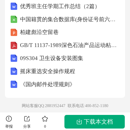
优秀班主任学期工作总结（2篇）
工要点桩基础（1）钢筋混凝土钻孔桩，在造孔
完毕和清孔后应进行质量检查，监理、勘察设
中国籍贯的集合数据库(身份证号前六位籍贯对照表)
计单位到场验槽，其允许偏差应符合交通部颁
柏建彪沿空留巷
发的现行《公路工程质量检验评定标准》要
GB/T 11137-1989深色石油产品运动粘度测定法(逆流法)和动力粘度计算法
求。（2）桩基础施工时应确保沉渣厚度满足设
09S304 卫生设备安装图集
计要求，施工时应采取可靠措施防止坍孔，保
证钻孔桩施工质量。群桩基础相邻两根桩不得
摇床重选安全操作规程
同时成孔或灌注混凝土，以免扰动孔壁，发生
《国内邮件处理规则》
串孔、断桩事故。施工中如发现地质情况与勘
察资料不符，须及时通知设计单位。（3）钻孔
网站客服QQ:2881952447 联系电话:
400-852-1180
桩成孔后，应及时清干净孔底残渣，下放钢筋
笼。每根桩混凝土浇筑必须一次完成，不得分
下载本文档
举报
分享
0