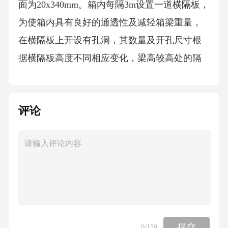
面为20x340mm。箱内每隔3m设置一道横隔板，
为使箱内具有良好的通透性及减轻箱梁重量，
在横隔板上开设有孔洞，其数量及开孔尺寸根
据横隔板高度不同相应变化，梁高较高处的隔
板还开设有人孔以方便制造及后期养护维修。
普通横隔板板厚12mm,端支承横隔板板厚24mm,
评论
中支承横隔板板厚40mm,均采用板式加劲肋对其
进行水平向和竖向加劲。箱梁两侧设有悬臂，
宽度为2.75m,根部高度为1.2m,顶板采用U形加劲
肋纵向加劲，每隔3m设置一道腹板和下缘板，
腹板中心位置与箱内横隔板中心位置对应，板
厚14mm,下缘板宽350mm、板厚16mm。第2幅
和第3幅钢箱梁顶板宽度为13.25m,除两侧悬臂宽
提交
0
/150