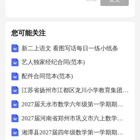
度均为3.5m外，其他构造均与第1幅和第4幅钢
箱梁相同。下部结构设计要点(1)桥墩及基础本
桥桥墩基础均采用钻孔灌注桩，选择中风化泥
您可能关注
质砂岩③2作为基础持力层。4幅桥的1号和2号
新二上语文 看图写话每日一练小纸条
墩均采用4根直径1.8m的钻孔桩，桩长50m。墩
身均采用钢筋混凝土板式桥墩，墩身横桥向宽6.
艺人独家经纪合同(范本)
3m,顺桥向宽度为3m。承台平面尺寸为8.0mx7.5
配件合同范本(范本)
m，M3.5m。（2）桥台及基础本桥桥台均采用
江苏省扬州市江都区龙川小学教育集团2027届数学三上期末含解析
肋板台，桥台基础采用钻孔灌注桩，选择中风
化泥质砂岩③2作为基础持力层。4幅桥的0号和
2027届天水市数学六年级第一学期期末综合测试模拟试题含解析
3号台均采用4根直径1.2m的钻孔桩，桩长45m。
2027届河南省郑州市巩义市六上数学期末达标检测试题含解析
承台平面尺寸为7.01m*5.7|m，厚2.5m。预拱度
湘潭县2027届四年级数学第一学期期末质量检测试题含解析
设置本桥在四幅桥梁中跨（180m主跨）处设置