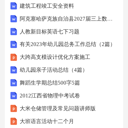
建筑工程竣工安全资料
预拱度，预拱度设置详见S4（18）-5-4主梁预拱
度设置图，其余各跨均不设预拱度。抗震措施
阿克塞哈萨克族自治县2027届三上数学期末复习检测模拟试题含解析
1）本桥上部结构各支座处均设置钢制抗震挡
人教新目标英语七下习题
块；支座布置所有支座均采用耐久性好的球型
有关2023年幼儿园总务工作总结（2篇）
钢支座。本支座用于钢箱梁，与混凝土梁球型
支座安装方式相比应上下倒置。支座布置详见
大跨高支模设计优化方案施工
相关图纸。支座与钢箱梁底板下的支座垫板焊
幼儿园亲子活动总结（4篇）
接。各墩支座抗震挡块附近设有临时支座加强
舞蹈生学期总结500字5篇
构造，必要时在该处可起顶以方便更换支座。
2012江西省物理中考试卷
桥面排水桥面自道路中心线向两侧方向分别设
置2%排水横坡，桥面每隔6m设置一处泄水管
大米仓储管理及常见问题讲师版
道，收集桥面雨水通过纵向集水管由大里程向
大班语言活动十二个月
小里程方向汇集至3#桥台后方的沉淀池。6、施