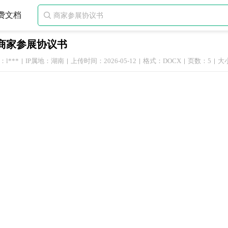
费文档

商家参展协议书
l***
IP属地：湖南
上传时间：2026-05-12
格式：DOCX
页数：5
大小