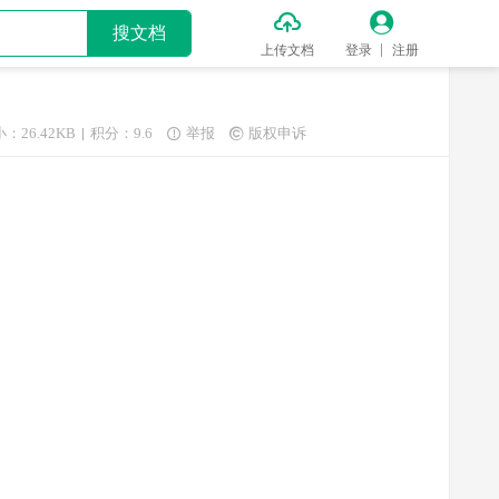


搜文档
上传文档
登录
注册
：26.42KB
积分：9.6
举报
版权申诉

