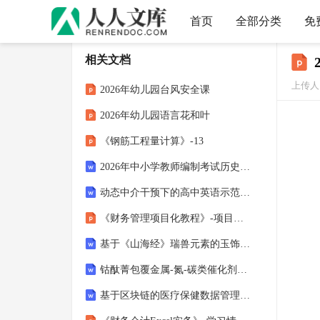
首页
全部分类
免
相关文档
上传人：
2026年幼儿园台风安全课
2026年幼儿园语言花和叶
《钢筋工程量计算》-13
2026年中小学教师编制考试历史学科专业知识考试试卷及答案（七）
动态中介干预下的高中英语示范教学促写研究
《财务管理项目化教程》-项目五 投资管理
基于《山海经》瑞兽元素的玉饰品设计研究
钴酞菁包覆金属-氮-碳类催化剂的制备及其电催化CO2还原性能研究
基于区块链的医疗保健数据管理框架