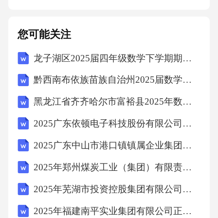
补充协议与本合同具有同等法律效力。补充协
议内容与本合同不一致的，以补充协议为准。
您可能关注
甲方
龙子湖区2025届四年级数学下学期期中检测模拟试题含答案
黔西南布依族苗族自治州2025届数学三下期末学业质量监测模拟试题（含答案解析）
黑龙江省齐齐哈尔市富裕县2025年数学四年级第二学期期末统考模拟试题含解析
2025广东依顿电子科技股份有限公司招聘员工关系专员等岗位测试笔试历年难易错考点试卷带答案解析
2025广东中山市港口镇镇属企业集团招聘员工总及笔试历年典型考点题库附带答案详解
2025年郑州煤炭工业（集团）有限责任公司校园招聘403人笔试历年典型考点题库附带答案详解
2025年芜湖市投资控股集团有限公司公开招聘招商人员10名笔试历年常考点试题专练附带答案详解
2025年福建南平实业集团有限公司正式员工招聘8人笔试历年难易错考点试卷带答案解析