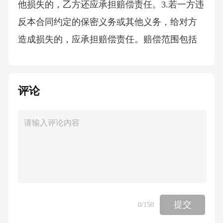
他损失的，乙方还应承担赔偿责任。3.若一方违
反本合同约定的保密义务或其他义务，给对方
造成损失的，应承担赔偿责任。赔偿范围包括
但不限于对方因此遭受的直接损失以及可得利
益损失。七、争议解决1.本合同履行过程中如发
评论
生争议，双方应首先友好协商解决；协商不成
的，任何一方均有权向房屋所在地有管辖权的
人民法院提起诉讼。2.在争议解决期间，除涉及
争议的部分外，双方应继续履行本合同其他无
争议的条款。八、其他条款1.本合同自双方签字
（或盖章）之日起生效。本合同一式两份，甲
乙双方各执一份，具有同等法律效力。2.本合同
提交
0
/150
未尽事宜，双方可另行协商并签订补充协议，