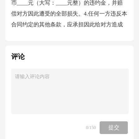
币____元（大写：____元整）的违约金，并赔
偿对方因此遭受的全部损失。4.任何一方违反本
合同约定的其他条款，应承担因此给对方造成
的全部损失，并按照本合同服务费用总额的___
_%向对方支付违约金。六、合同变更与解除1.
评论
合同变更本合同的任何变更或补充需经双方书
面协商一致，并签订书面协议。变更或补充协
议作为本合同的组成部分，与本合同具有同等
法律效力。2.合同解除经双方协商一致，可以提
前解除本合同。若一方严重违反本合同约定，
另一方有权提前解除本合同，并要求违约方承
担违约责任。在合同解除后，双方应按照法律
提交
0
/150
规定及本合同约定进行结算和清理。七、争议