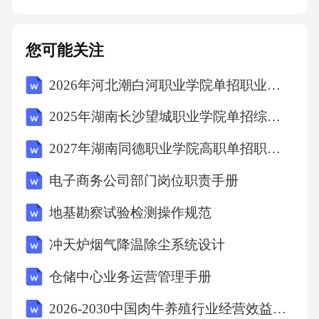
解决本合同在履行过程中如发生争议，双方应
首先友好协商解决；协商不成的，任何一方均
您可能关注
有权向有管辖权的人民法院提起诉讼。八、其
2026年河北潮白河职业学院单招职业技能考试模拟试卷附完整答案详解【名校卷】
他条款1.本合同自双方签字（或盖章）之日起生
效。2.本合同一式两份，甲乙双方各执一份，具
2025年湖南长沙望城职业学院单招综合素质考试模拟试卷有完整答案详解
有同等法律效力。3.本合同未尽事宜，可由双方
2027年湖南同德职业学院高职单招职业技能考试模拟试卷附参考答案详解【预热题】
另行签订补充协议。补充协议与本合同不一致
电子商务公司部门岗位职责手册
的地方，以补充协议为准。甲方（盖章）：___
_________________法定代表人（签字）：__
地基勘察试验检测操作规范
冲天炉烟气降温除尘系统设计
仓储中心业务运营管理手册
2026-2030中国肉牛养殖行业经营效益与未来发展对策探讨报告