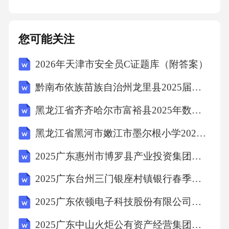
2.结构设计：纸盒包装设计注重减少材料浪费，
采用模块化、组合式结构，提高包装物的重复
您可能关注
利用率。例如，某品牌采用可折叠、可重复使
2026年天津市安全员C证题库（附答案）
用的纸盒包装，降低了包装成本和废弃物产
黔南布依族苗族自治州龙里县2025届四下数学期中教学质量检测模拟试题（含解析）
生。
黑龙江省齐齐哈尔市富裕县2025年数学四年级下学期期中统考模拟试题（含答案解析）
二、个性化与定制化
黑龙江省黑河市嫩江市墨尔根小学2025年数学三年级下学期期末预测试题含解析
1.设计风格：纸盒包装设计趋向于个性化、多元
2025广东惠州市博罗县产业投资集团有限公司下属子公司招聘综合及笔试历年典型考点题库附带答案详解
化，满足不同消费者的审美需求。根据《中国
2025广东台州三门银座村镇银行春季校园招聘笔试历年典型考题及考点剖析附带答案详解
包装设计年鉴》统计，2019年我国纸盒包装设
2025广东依顿电子科技股份有限公司招聘化学实验室工程师等岗位测试笔试历年常考点试题专练附带答案详解
计风格多样性达到80%。
2025广东中山火炬公有资产经营集团有限公司招聘区属企业高级经营管理人员2人笔试历年难易错考点试卷带答案解析