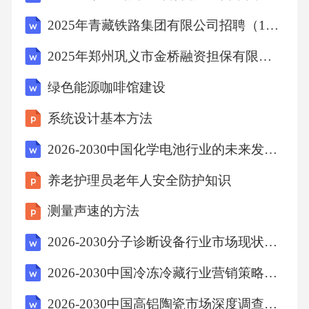
2.定制化服务：企业为满足消费者个性化需求，
2025年青藏铁路集团有限公司招聘（172人）笔试历年典型考点题库附带答案详解
提供定制化纸盒包装服务。例如，某电商平台
2025年郑州巩义市金桥融资担保有限公司公开招聘3名笔试历年难易错考点试卷带答案解析
推出在线设计工具，消费者可自主设计纸盒包
装，满足个性化需求。
绿色能源咖啡馆建设
系统设计基本方法
三、智能化与数字化
2026-2030中国化学电池行业的未来发展趋势以及布局策略研究报告
1.智能标签：纸盒包装设计融入智能标签技术，
养老护理员老年人安全防护知识
实现产品溯源、防伪等功能。据《中国智能标
测量声速的方法
签产业发展报告》显示，2019年我国智能标签
2026-2030分子诊断设备行业市场现状供需分析及重点企业投资评估规划分析研究报告
市场规模达到50亿元。
2026-2030中国冷冻冷藏行业营销策略探讨与运行形势研究报告
2.数字化设计：利用数字化设计工具，提高纸盒
2026-2030中国高铝陶瓷市场深度调查与投资策略分析研究报告