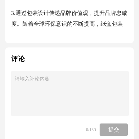
3.通过包装设计传递品牌价值观，提升品牌忠诚
度。随着全球环保意识的不断提高，纸盒包装
设计在近年来呈现出一系列创新趋势。以下是
对纸盒包装设计趋势的分析：
评论
一、环保理念深入人心
1.原材料选择：纸盒包装设计趋向于使用可回
收、可降解的环保材料，如再生纸、竹浆纸
等。据《中国包装工业年鉴》数据显示，2019
年我国再生纸产量达到800万吨，同比增长1
0%。
提交
0
/150