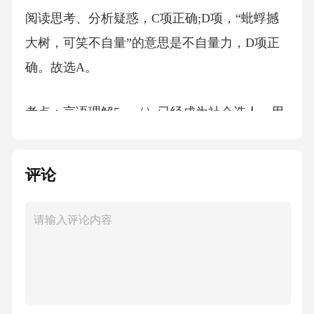
阅读思考、分析疑惑，C项正确;D项，“蚍蜉撼
大树，可笑不自量”的意思是不自量力，D项正
确。故选A。
考点：言语理解5、（）已经成为社会选人、用
人、评价人的基本尺度。（）
评论
A、德才兼备、以才为先
B、德才兼备、以德为先
C、德才兼备、不分先后