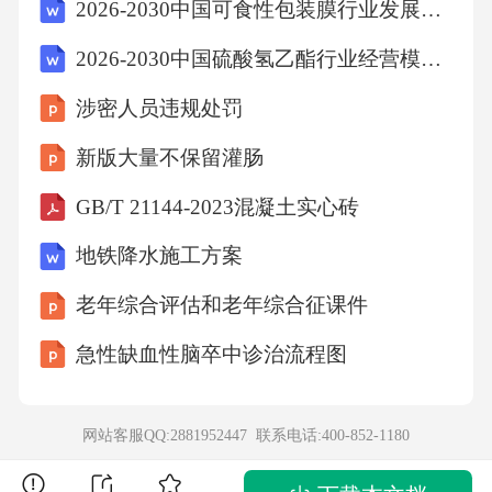
2026-2030中国可食性包装膜行业发展分析及发展前景与趋势预测研究报告
考点：环境污染与海7、下列属于将内能转化为
2026-2030中国硫酸氢乙酯行业经营模式及应用前景预测报告
机械能的是（）
涉密人员违规处罚
A、流星穿过大气层时发热发光
新版大量不保留灌肠
GB/T 21144-2023混凝土实心砖
B、冬天嘴对着双手哈气
地铁降水施工方案
C、汽油机的做功冲程
老年综合评估和老年综合征课件
急性缺血性脑卒中诊治流程图
D、不锈钢汤勺放在热汤中
【答案】：C
网站客服QQ:2881952447 联系电话:
400-852-1180