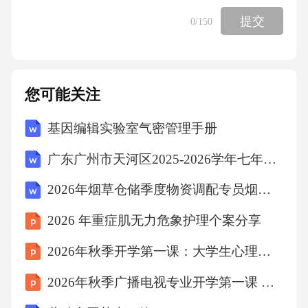
D、智体兼备、以智为先
提交
0
/150
【答案】：B德才兼备、以德为先已经成为社会
选人、用人、评价人的基本尺度。知识点：财
经类6、亲环境行为是指个体通过减少或消除自
您可能关注
身活动对环境的负面影响以达到改善生态系统
基因编辑实验室气密管理手册
结构的行为。它的本质是通过有效减轻环境问
广东广州市天河区2025-2026学年七年级第一学期期末语文试卷（文字版含答案）
题实现环境改善，核心任务是构造环境稳态友
好型的社会。根据上述定义，下列属于亲环境
2026年烟草仓储季度物资调配专员烟草公司招聘考试笔试试题（含答案）
行为的是（）
2026 年重症肌无力危象护理个案分享
2026年秋季开学第一课：大学生心理健康
A、植树造林
2026年秋季广播电视专业开学第一课 校友经验与职业启示课件
B、低碳出行