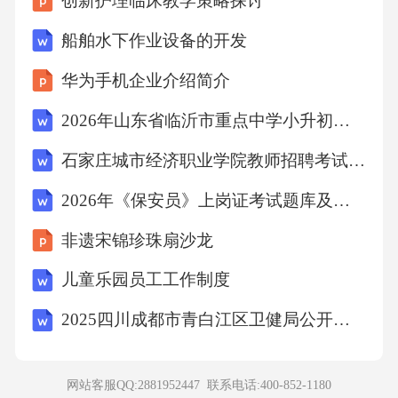
创新护理临床教学策略探讨
船舶水下作业设备的开发
B、道家的代表人物是老子、庄子
华为手机企业介绍简介
C、法家的代表人物是墨子、商鞅
2026年山东省临沂市重点中学小升初英语考试试卷及答案
D、兵家的代表人物是孙武
石家庄城市经济职业学院教师招聘考试笔试试题及答案
2026年《保安员》上岗证考试题库及答案
【答案】：C法家的代表人物有韩非子、李斯、
非遗宋锦珍珠扇沙龙
商鞅等，墨子是墨家的代表人物。故选C。
儿童乐园员工工作制度
考点：人文常识8、自然污染物指由于天然原因
2025四川成都市青白江区卫健局公开招募医疗卫生辅助岗人员48人笔试历年典型考题及考点剖析附带答案详解试卷2套
造成的环境污染物，与人工污染物相对。自然
污染物超过一定的数量也可能造成环境的污
网站客服QQ:2881952447 联系电话:
400-852-1180
染。下列不属于自然污染物的是（）