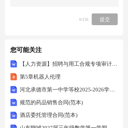
娱亲、鹿乳奉亲、百里负米、啮指痛心、芦衣
顺母、亲尝汤药、拾葚异器、埋儿奉母、卖身
提交
0
/150
葬父、刻木事亲、涌泉跃鲤、怀橘遗亲、扇枕
温衾、行佣供母、闻雷泣墓、哭竹生笋、卧冰
求鲤、扼虎救父、恣蚊饱血、尝粪忧心、乳姑
您可能关注
不怠、涤亲溺器、弃官寻母，ACD符合题意。B
【人力资源】招聘与用工合规专项审计计划
项，缘木求鱼，比喻行事的方向、方法不对，
必将无所收获，不属于二十四孝成语故事，B项
第5章机器人伦理
错误。故选ACD。知识点：思想道德素养6、耕
河北承德市第一中学等校2025-2026学年高二下学期5月期中生物试题(文字版含答案)
地的承包期为（）年。
规范的药品销售合同(范本)
A、二十
酒店委托管理合同(范本)
山东聊城2027届三年级数学第一学期期末综合测试模拟试题含解析