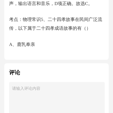
声，输出语言和音乐，D项正确。故选C。
考点：物理常识5、二十四孝故事在民间广泛流
传，以下属于二十四孝成语故事的有（）
A、鹿乳奉亲
B、缘木求鱼
评论
C、芦衣顺母
D、扼虎救父
【答案】：ACD二十四孝包含孝感动天、戏彩