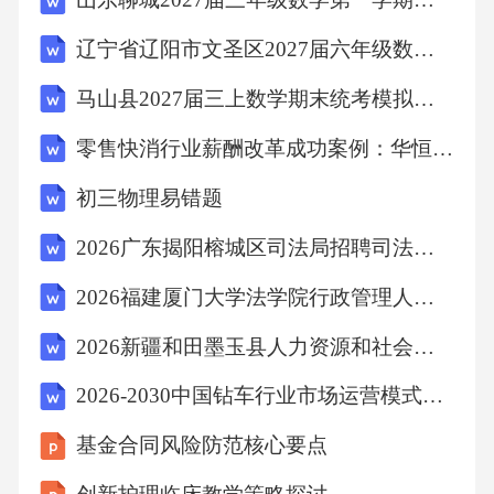
B、三十
辽宁省辽阳市文圣区2027届六年级数学第一学期期末质量检测试题含解析
C、五十
马山县2027届三上数学期末统考模拟试题含解析
零售快消行业薪酬改革成功案例：华恒智信破解调薪机会少困局
D、八十
初三物理易错题
【答案】：B《中华人民共和国民法典》第三百
2026广东揭阳榕城区司法局招聘司法所专职人民调解员的1人备考题库含答案详解（模拟题）
三十二条规定，耕地的承包期为三十年。故选
2026福建厦门大学法学院行政管理人员招聘2人备考题库有答案详解
B。
2026新疆和田墨玉县人力资源和社会保障局招聘备考题库附答案详解（满分必刷）
考点：法律常识7、下列关于诸子百家的代表人
2026-2030中国钻车行业市场运营模式及未来发展动向预测报告
物，阐述错误的是（）
基金合同风险防范核心要点
A、儒家的代表人物是孔子、孟子、荀子