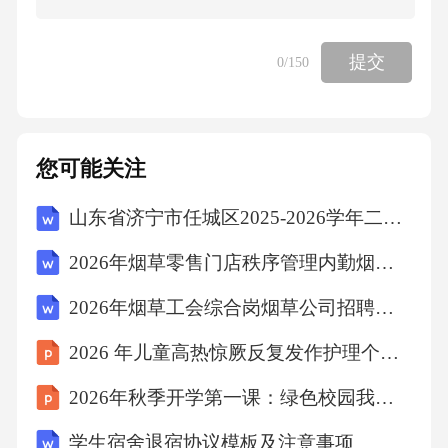
B、睡莲长出宽大的叶子
提交
0
/150
C、巨魔芋的花散发腐烂的臭气
您可能关注
D、伞形科植物释放特殊气味以吸引胡蜂捕食其
体上的毛毛虫
山东省济宁市任城区2025-2026学年二年级上学期语文学情自测（文字版含答案）
2026年烟草零售门店秩序管理内勤烟草公司招聘考试笔试试题（含答案）
【答案】：C巨魔芋的气味会吸引昆虫和其他花
2026年烟草工会综合岗烟草公司招聘考试笔试试题（含答案）
粉传播者进行花粉传播，并不是防御生物胁
迫。故选C。
2026 年儿童高热惊厥反复发作护理个案分享
2026年秋季开学第一课：绿色校园我先行
考点：生物常识7、起源于中国的日本国酒是什
学生宿舍退宿协议模板及注意事项
么?它是根据中国的什么酒酿造的?（）