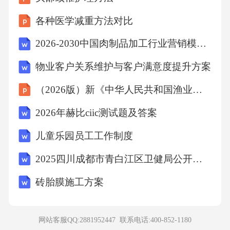
客所持的下列态度中，正确的是（）
各种医学减重方法对比
A、认为这很丢面子，尽量避免与顾客碰面
2026-2030中国肉制品加工行业营销模式及消费趋势预测报告
物业客户关系维护与客户满意度提升方案
B、认为有损公司形象，想办法冷处理
（2026版）新《中华人民共和国渔业法》核心要点解读培训
C、按照对方损失情况给予赔偿，让顾客尽快离
2026年赫比ciic测试题及答案
开
儿童乐园员工工作制度
D、把这件事当作纠正错误的一次机会
2025四川成都市青白江区卫健局公开招募医疗卫生辅助岗人员48人笔试历年典型考题及考点剖析附带答案详解试卷2套
砖胎膜施工方案
【答案】：D顾客上门投诉说明我们的产品或者
是态度让顾客感到不满，体验不好。当遇到这
种事情，我们要安抚顾客情绪，耐心倾听顾客
网站客服QQ:2881952447 联系电话:
400-852-1180