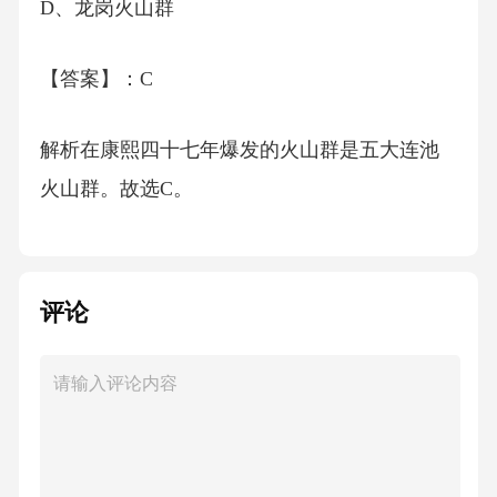
D、龙岗火山群
【答案】：C
解析在康熙四十七年爆发的火山群是五大连池
火山群。故选C。
考点灾害专项题库6、植物在自然环境中会遇到
生物胁迫，比如食植动物和各种病原微生物的
评论
侵害，在进化过程中，植物发展了多种物理和
化学防御机制。下列叙述中，不属于植物防御
生物胁迫的是（）
A、玫瑰长刺