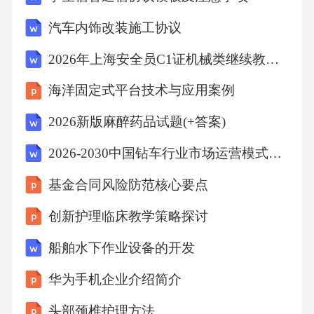
汽车内饰改装施工协议
A、清酒，米酒
2026年上海安全员C1证机械类继续教育题库及答案
B、清酒，黄酒
海洋固定式平台技术与应用案例
2026新版麻醉药品试题(+答案)
C、烧酒，茅台
2026-2030中国钻车行业市场运营模式及未来发展动向预测报告
D、烧酒，米酒
基金合同风险防范核心要点
创新护理临床教学策略探讨
【答案】：B日本的国酒是清酒，是借鉴中国的
黄酒酿造的。故选B。
船舶水下作业设备的开发
华为手机企业介绍简介
考点：人文常识8、从业人员对待上门投诉的顾
头部颈椎护理方法